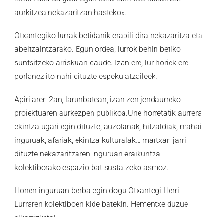
aurkitzea nekazaritzan hasteko».
Otxantegiko lurrak betidanik erabili dira nekazaritza eta
abeltzaintzarako. Egun ordea, lurrok behin betiko
suntsitzeko arriskuan daude. Izan ere, lur horiek ere
porlanez ito nahi dituzte espekulatzaileek.
Apirilaren 2an, larunbatean, izan zen jendaurreko
proiektuaren aurkezpen publikoa.Une horretatik aurrera
ekintza ugari egin dituzte, auzolanak, hitzaldiak, mahai
inguruak, afariak, ekintza kulturalak… martxan jarri
dituzte nekazaritzaren inguruan eraikuntza
kolektiborako espazio bat sustatzeko asmoz.
Honen inguruan berba egin dogu Otxantegi Herri
Lurraren kolektiboen kide batekin. Hementxe duzue