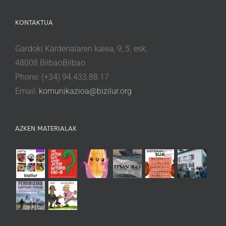
KONTAKTUA
Gardoki Kardenalaren kalea, 9, 5. esk.
48008 BilbaoBilbao
Phone: (+34) 94.433.88.17
Email:
komunikazioa@bizilur.org
AZKEN MATERIALAK