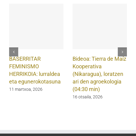
BASERRITAR
Bideoa: Tierra de Maíz
FEMINISMO
Kooperativa
HERRIKOIA: lurraldea
(Nikaragua), loratzen
eta egunerokotasuna
ari den agroekologia
(04:30 min)
11 martxoa, 2026
16 otsaila, 2026