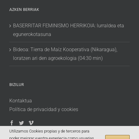
AZKEN BERRIAK
BASERRITAR FEMINISMO HERRIKOIA: lurraldea eta
egunerokotasuna
Bideoa: Tierra de Maíz Kooperativa (Nikaragua),
loratzen ari den agroekologia (04:30 min)
BIZILUR
Kontaktua
Política de privacidad y cookies
Utilizamos Cookies propias y de terceros para
poder mejorar vuestra experiecia como usuarias.