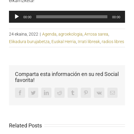
elkarrizketa!
Soinu
00:00
00:00
erreproduzigailua
24 ekaina, 2022
|
Agenda
,
agroekologia
,
Arrosa sarea
,
Elikadura burujabetza
,
Euskal Herria
,
Irrati libreak
,
radios libres
Comparta esta información en su red Social
favorita!
Facebook
Twitter
LinkedIn
Reddit
Tumblr
Pinterest
Vk
Email
Related Posts