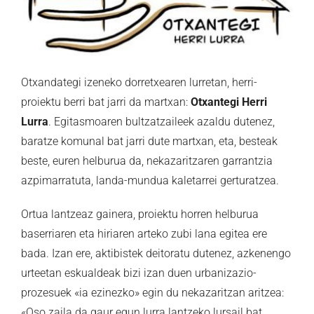
Otxandategi izeneko dorretxearen lurretan, herri-
proiektu berri bat jarri da martxan:
Otxantegi Herri
Lurra
. Egitasmoaren bultzatzaileek azaldu dutenez,
baratze komunal bat jarri dute martxan, eta, besteak
beste, euren helburua da, nekazaritzaren garrantzia
azpimarratuta, landa-mundua kaletarrei gerturatzea.
Ortua lantzeaz gainera, proiektu horren helburua
baserriaren eta hiriaren arteko zubi lana egitea ere
bada. Izan ere, aktibistek deitoratu dutenez, azkenengo
urteetan eskualdeak bizi izan duen urbanizazio-
prozesuek «ia ezinezko» egin du nekazaritzan aritzea:
«Oso zaila da gaur egun lurra lantzeko lursail bat