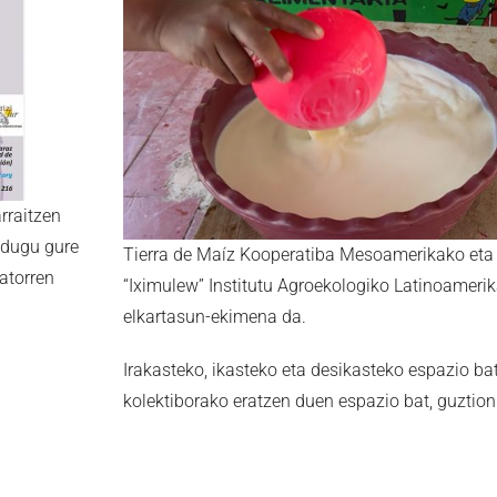
arraitzen
 dugu gure
Tierra de Maíz Kooperatiba Mesoamerikako eta
atorren
“Iximulew” Institutu Agroekologiko Latinoamerik
elkartasun-ekimena da.
Irakasteko, ikasteko eta desikasteko espazio bat
kolektiborako eratzen duen espazio bat, guztion 