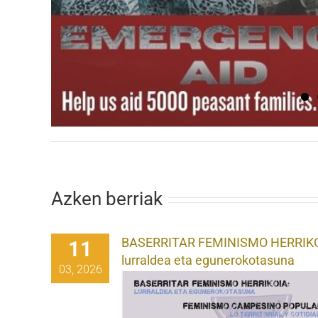
Azken berriak
BASERRITAR FEMINISMO HERRIKO
11
lurraldea eta egunerokotasuna
03, 2026