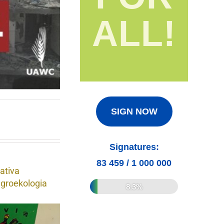
ALL!
SIGN NOW
Signatures:
83 459
/
1 000 000
ativa
agroekologia
8.3%