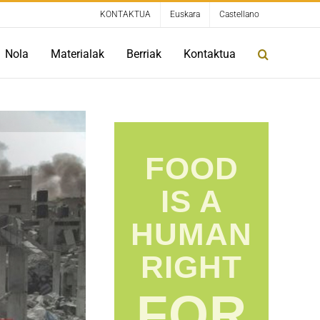
KONTAKTUA
Euskara
Castellano
Nola
Materialak
Berriak
Kontaktua
FOOD
IS A
HUMAN
RIGHT
FOR