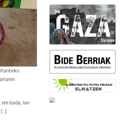
 Karibeko
arraren
 ere bada, lan
[…]