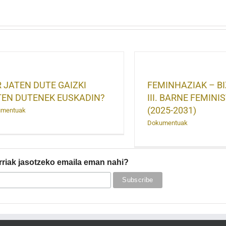
FEMINHAZIAK – BIZILUR-en
III. BARNE FEMINISTA PLANA
(2025-2031)
 JATEN DUTE GAIZKI
FEMINHAZIAK – BI
TEN DUTENEK EUSKADIN?
III. BARNE FEMIN
(2025-2031)
umentuak
Dokumentuak
rriak jasotzeko emaila eman nahi?