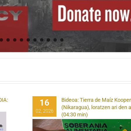
IA:
Bideoa: Tierra de Maíz Kooper
16
(Nikaragua), loratzen ari den 
02, 2026
(04:30 min)