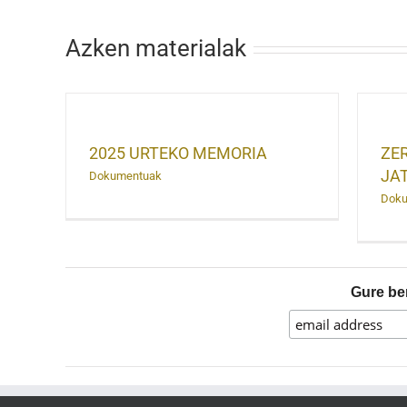
Azken materialak
ZER JATEN DUTE GAIZKI
RIA
JATEN DUTENEK EUSKADIN?
2025 URTEKO MEMORIA
ZER
JA
Dokumentuak
Dok
Gure be