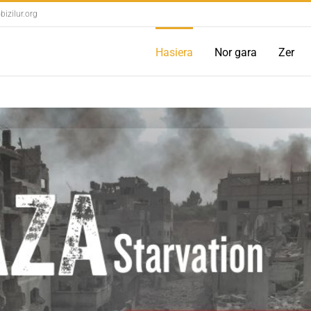
izilur.org
Hasiera
Nor gara
Zer