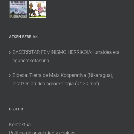
AZKEN BERRIAK
BASERRITAR FEMINISMO HERRIKOIA: lurraldea eta
egunerokotasuna
Bideoa: Tierra de Maíz Kooperativa (Nikaragua),
loratzen ari den agroekologia (04:30 min)
BIZILUR
Kontaktua
Política de privacidad y cookies