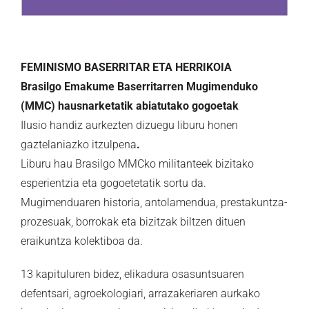
FEMINISMO BASERRITAR ETA HERRIKOIA
Brasilgo Emakume Baserritarren Mugimenduko
(MMC) hausnarketatik abiatutako gogoetak
Ilusio handiz aurkezten dizuegu liburu honen
gaztelaniazko itzulpena
.
Liburu hau Brasilgo MMCko militanteek bizitako
esperientzia eta gogoetetatik sortu da.
Mugimenduaren historia, antolamendua, prestakuntza-
prozesuak, borrokak eta bizitzak biltzen dituen
eraikuntza kolektiboa da.
13 kapituluren bidez, elikadura osasuntsuaren
defentsari, agroekologiari, arrazakeriaren aurkako