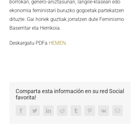
borrokari, genero-aniztasunari, langile-klaseari edo
ekonomia feministari buruzko gogoetak partekatzen
dituzte. Gai horiek guztiak jorratzen dute Feminismo
Baserritar eta Herrikoia.
Deskargatu PDFa
HEMEN
.
Comparta esta información en su red Social
favorita!
Facebook
Twitter
LinkedIn
Reddit
Tumblr
Pinterest
Vk
Email