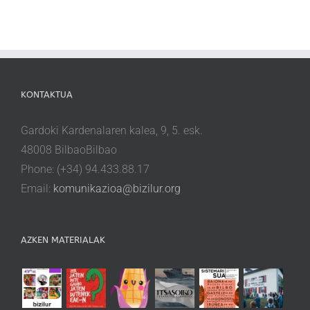
KONTAKTUA
Gardoki Kardenalaren kalea, 9, 5. esk.
48008 BilbaoBilbao
Phone: (+34) 94.433.88.17
Email:
komunikazioa@bizilur.org
AZKEN MATERIALAK