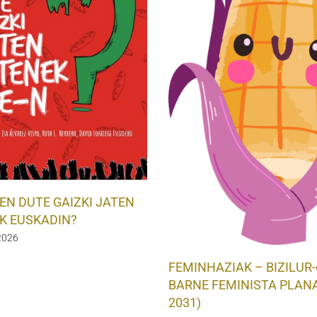
EN DUTE GAIZKI JATEN
K EUSKADIN?
 2026
FEMINHAZIAK – BIZILUR-en
BARNE FEMINISTA PLANA
2031)