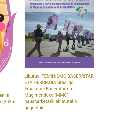
Liburua: FEMINISMO BASERRITAR
ETA HERRIKOIA Brasilgo
Emakume Baserritarren
Mugimenduko (MMC)
 III.
hausnarketatik abiatutako
 (2025-
gogoetak