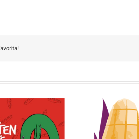
avorita!