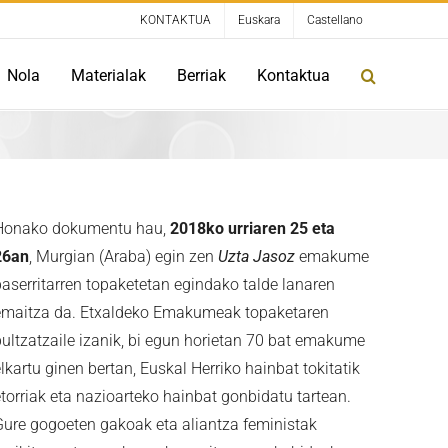
KONTAKTUA
Euskara
Castellano
Nola
Materialak
Berriak
Kontaktua
Honako dokumentu hau,
2018ko urriaren 25 eta
26an
, Murgian (Araba) egin zen
Uzta Jasoz
emakume
baserritarren topaketetan egindako talde lanaren
emaitza da. Etxaldeko Emakumeak topaketaren
bultzatzaile izanik, bi egun horietan 70 bat emakume
lkartu ginen bertan, Euskal Herriko hainbat tokitatik
etorriak eta nazioarteko hainbat gonbidatu tartean.
Gure gogoeten gakoak eta aliantza feministak