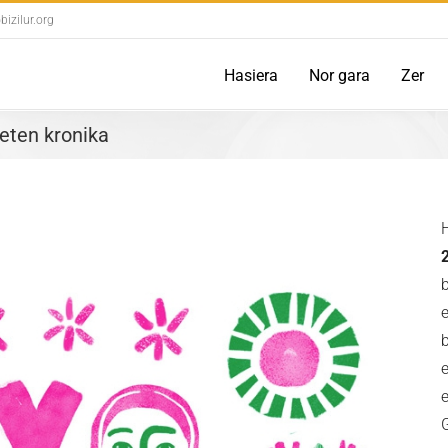
izilur.org
Hasiera
Nor gara
Zer
eten kronika
e