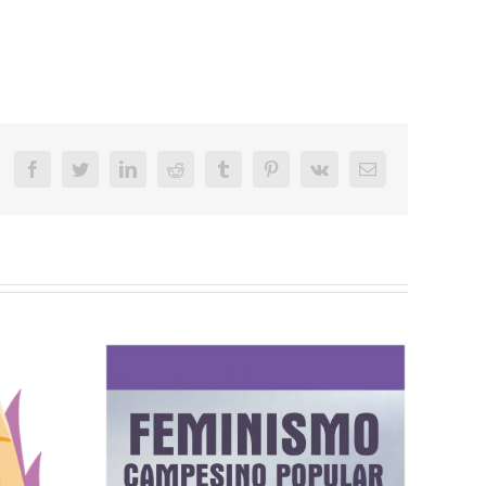
Facebook
Twitter
LinkedIn
Reddit
Tumblr
Pinterest
Vk
Email