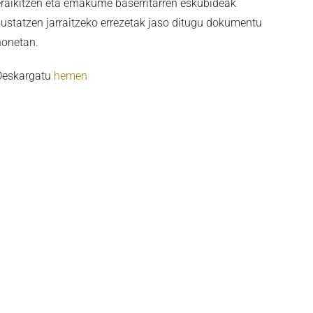
eraikitzen eta emakume baserritarren eskubideak
sustatzen jarraitzeko errezetak jaso ditugu dokumentu
honetan.
Deskargatu
hemen