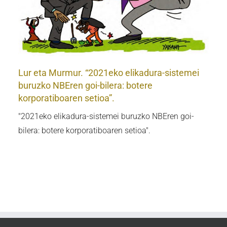
Lur eta Murmur. “2021eko elikadura-sistemei
buruzko NBEren goi-bilera: botere
korporatiboaren setioa”.
"2021eko elikadura-sistemei buruzko NBEren goi-
bilera: botere korporatiboaren setioa".