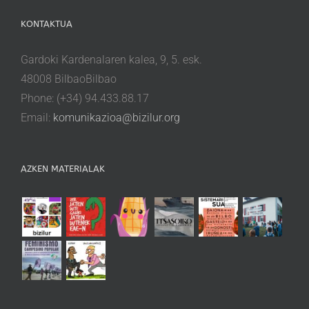
KONTAKTUA
Gardoki Kardenalaren kalea, 9, 5. esk.
48008 BilbaoBilbao
Phone: (+34) 94.433.88.17
Email:
komunikazioa@bizilur.org
AZKEN MATERIALAK