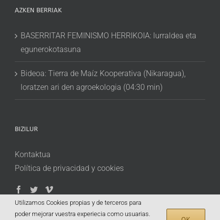
AZKEN BERRIAK
BASERRITAR FEMINISMO HERRIKOIA: lurraldea eta
egunerokotasuna
Bideoa: Tierra de Maíz Kooperativa (Nikaragua),
loratzen ari den agroekologia (04:30 min)
BIZILUR
Kontaktua
Política de privacidad y cookies
Utilizamos Cookies propias y de terceros para
poder mejorar vuestra experiecia como usuarias.
OK