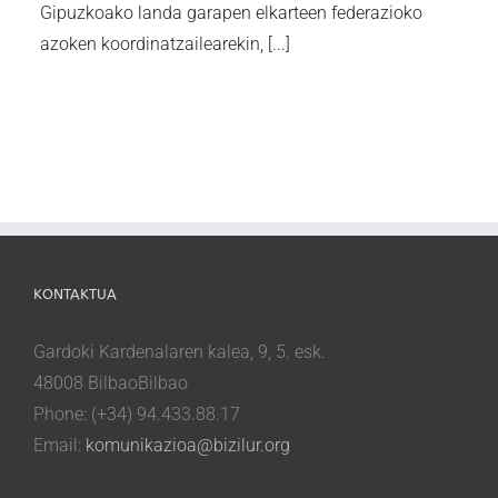
Gipuzkoako landa garapen elkarteen federazioko
azoken koordinatzailearekin, [...]
KONTAKTUA
Gardoki Kardenalaren kalea, 9, 5. esk.
48008 BilbaoBilbao
Phone: (+34) 94.433.88.17
Email:
komunikazioa@bizilur.org