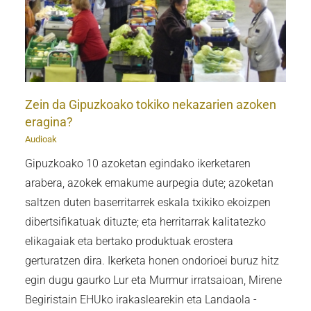
Zein da Gipuzkoako tokiko nekazarien azoken
eragina?
Audioak
Gipuzkoako 10 azoketan egindako ikerketaren
arabera, azokek emakume aurpegia dute; azoketan
saltzen duten baserritarrek eskala txikiko ekoizpen
dibertsifikatuak dituzte; eta herritarrak kalitatezko
elikagaiak eta bertako produktuak erostera
gerturatzen dira. Ikerketa honen ondorioei buruz hitz
egin dugu gaurko Lur eta Murmur irratsaioan, Mirene
Begiristain EHUko irakaslearekin eta Landaola -