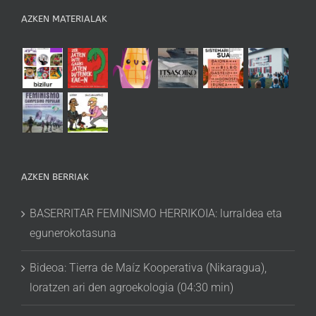
AZKEN MATERIALAK
AZKEN BERRIAK
BASERRITAR FEMINISMO HERRIKOIA: lurraldea eta
egunerokotasuna
Bideoa: Tierra de Maíz Kooperativa (Nikaragua),
loratzen ari den agroekologia (04:30 min)