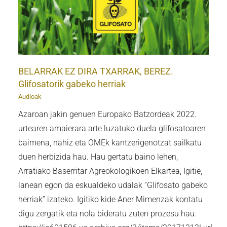
BELARRAK EZ DIRA TXARRAK, BEREZ.
Glifosatorik gabeko herriak
Audioak
Azaroan jakin genuen Europako Batzordeak 2022.
urtearen amaierara arte luzatuko duela glifosatoaren
baimena, nahiz eta OMEk kantzerigenotzat sailkatu
duen herbizida hau. Hau gertatu baino lehen,
Arratiako Baserritar Agreokologikoen Elkartea, Igitie,
lanean egon da eskualdeko udalak “Glifosato gabeko
herriak” izateko. Igitiko kide Aner Mimenzak kontatu
digu zergatik eta nola bideratu zuten prozesu hau.