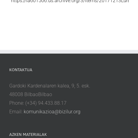
https://ia601506.us.archive.org/3/items/20171213LurEt
KONTAKTUA
Gardoki Kardenalaren kalea, 9, 5. esk.
48008 BilbaoBilbao
Phone: (+34) 94.433.88.17
Email:
komunikazioa@bizilur.org
AZKEN MATERIALAK