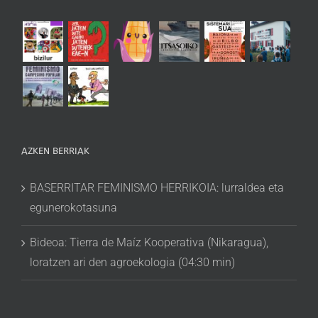
AZKEN BERRIAK
BASERRITAR FEMINISMO HERRIKOIA: lurraldea eta
egunerokotasuna
Bideoa: Tierra de Maíz Kooperativa (Nikaragua),
loratzen ari den agroekologia (04:30 min)