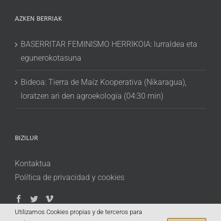
AZKEN BERRIAK
BASERRITAR FEMINISMO HERRIKOIA: lurraldea eta
egunerokotasuna
Bideoa: Tierra de Maíz Kooperativa (Nikaragua),
loratzen ari den agroekologia (04:30 min)
BIZILUR
Kontaktua
Política de privacidad y cookies
Utilizamos Cookies propias y de terceros para