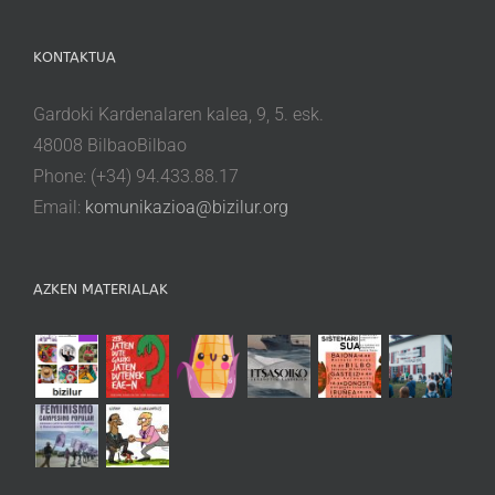
KONTAKTUA
Gardoki Kardenalaren kalea, 9, 5. esk.
48008 BilbaoBilbao
Phone: (+34) 94.433.88.17
Email:
komunikazioa@bizilur.org
AZKEN MATERIALAK