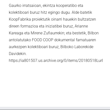
Gaurko irratsaioan, ekintza kooperatibo eta
kolektiboari buruz hitz egingo dugu. Alde batetik
KoopFabrika proiektutik oinarri hauekin bultzatzen
direen formazioa eta iniziatibei buruz, Arianne
Kareaga eta Mirene Zufiaurrekin; eta bestetik, Bilbon
antolatutako FOOD COOP dokumental famatuaren
aurkezpen kolektiboari buruz, Bilboko Laborekide
Davidekin.
https://ia801507.us.archive.org/0/items/20180518L