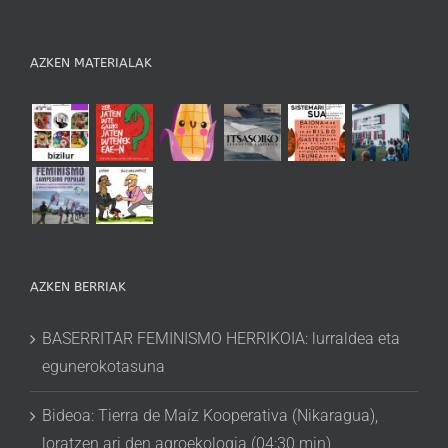
AZKEN MATERIALAK
AZKEN BERRIAK
BASERRITAR FEMINISMO HERRIKOIA: lurraldea eta
egunerokotasuna
Bideoa: Tierra de Maíz Kooperativa (Nikaragua),
loratzen ari den agroekologia (04:30 min)