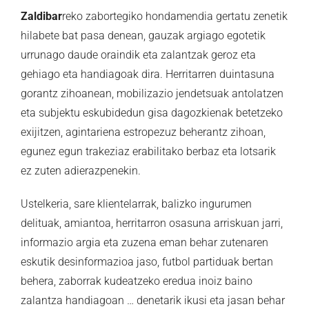
Zaldibar
reko zabortegiko hondamendia gertatu zenetik
hilabete bat pasa denean, gauzak argiago egotetik
urrunago daude oraindik eta zalantzak geroz eta
gehiago eta handiagoak dira. Herritarren duintasuna
gorantz zihoanean, mobilizazio jendetsuak antolatzen
eta subjektu eskubidedun gisa dagozkienak betetzeko
exijitzen, agintariena estropezuz beherantz zihoan,
egunez egun trakeziaz erabilitako berbaz eta lotsarik
ez zuten adierazpenekin.
Ustelkeria, sare klientelarrak, balizko ingurumen
delituak, amiantoa, herritarron osasuna arriskuan jarri,
informazio argia eta zuzena eman behar zutenaren
eskutik desinformazioa jaso, futbol partiduak bertan
behera, zaborrak kudeatzeko eredua inoiz baino
zalantza handiagoan … denetarik ikusi eta jasan behar