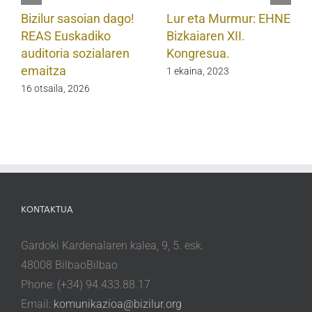
Bizilur sasoian dago!
Lur eta Murmur: EHNE
REAS Euskadiko
Bizkaiaren XII.
auditoria sozialaren
Kongresua.
emaitza
1 ekaina, 2023
16 otsaila, 2026
KONTAKTUA
Gardoki Kardenalaren kalea, 9, 5. esk.
48008 BilbaoBilbao
Phone: (+34) 94.433.88.17
Email:
komunikazioa@bizilur.org