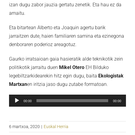
izan dugu zabor jauzia gertatu zenetik. Eta hau ez da
amaitu.
Eta bitartean Alberto eta Joaquin agertu barik
jarraitzen dute, haien familiaren samina eta ezinegona
denboraren poderioz areagotuz.
Gaurko irratsaioan gaia hasieratik alde teknikotik zein
politikotik jarraitu duen
Mikel Otero
EH Bilduko
legebiltzarkidearekin hitz egin dugu, baita
Ekologistak
Martxan
en iritzia jaso dugu zutabe formatoan.
Soinu
00:00
00:00
erreproduzigailua
6 martxoa, 2020
|
Euskal Herria