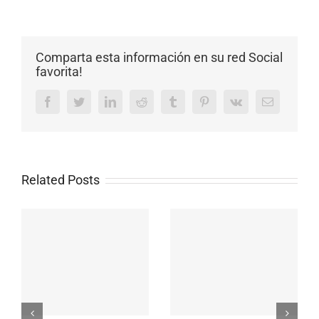
Comparta esta información en su red Social
favorita!
Facebook
Twitter
LinkedIn
Reddit
Tumblr
Pinterest
Vk
Email
Related Posts