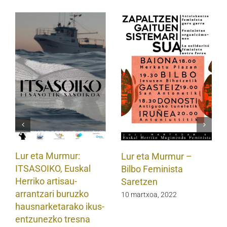
Lur eta Murmur:
Lur eta Murmur –
ITSASOIKO, Euskal
Bilbo Feminista
Herriko artisau-
Saretzen
arrantzari buruzko
10 martxoa, 2022
hausnarketarako ikus-
entzunezko tresna