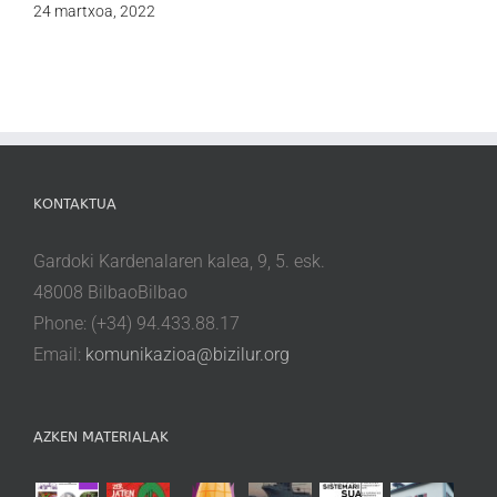
24 martxoa, 2022
KONTAKTUA
Gardoki Kardenalaren kalea, 9, 5. esk.
48008 BilbaoBilbao
Phone: (+34) 94.433.88.17
Email:
komunikazioa@bizilur.org
AZKEN MATERIALAK