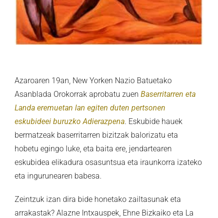
Azaroaren 19an, New Yorken Nazio Batuetako
Asanblada Orokorrak aprobatu zuen
Baserritarren eta
Landa eremuetan lan egiten duten pertsonen
eskubideei buruzko Adierazpena
. Eskubide hauek
bermatzeak baserritarren bizitzak balorizatu eta
hobetu egingo luke, eta baita ere, jendartearen
eskubidea elikadura osasuntsua eta iraunkorra izateko
eta ingurunearen babesa.
Zeintzuk izan dira bide honetako zailtasunak eta
arrakastak? Alazne Intxauspek, Ehne Bizkaiko eta La