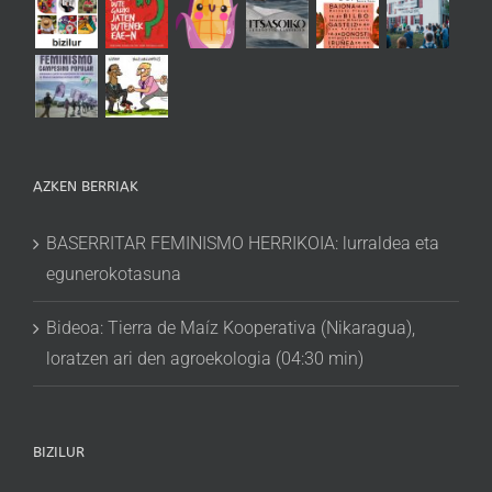
AZKEN BERRIAK
BASERRITAR FEMINISMO HERRIKOIA: lurraldea eta
egunerokotasuna
Bideoa: Tierra de Maíz Kooperativa (Nikaragua),
loratzen ari den agroekologia (04:30 min)
BIZILUR