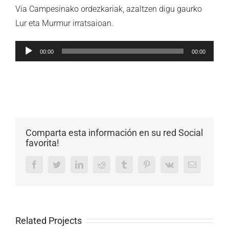
Via Campesinako ordezkariak, azaltzen digu gaurko
Lur eta Murmur irratsaioan.
Soinu
00:00
00:00
erreproduzigailua
Comparta esta información en su red Social
favorita!
Facebook
Twitter
LinkedIn
Reddit
Tumblr
Pinterest
Vk
Email
Related Projects