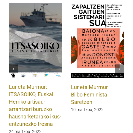
Lur eta Murmur:
Lur eta Murmur –
ITSASOIKO, Euskal
Bilbo Feminista
Herriko artisau-
Saretzen
arrantzari buruzko
10 martxoa, 2022
hausnarketarako ikus-
entzunezko tresna
24 martxoa, 2022