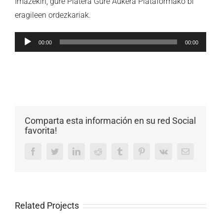
Imazekin, gure Platera Gure Aukera Plataformako bi
eragileen ordezkariak.
Soinu
00:00
00:00
erreproduzigailua
Comparta esta información en su red Social
favorita!
Facebook
Twitter
LinkedIn
Reddit
Tumblr
Pinterest
Vk
Email
Related Projects