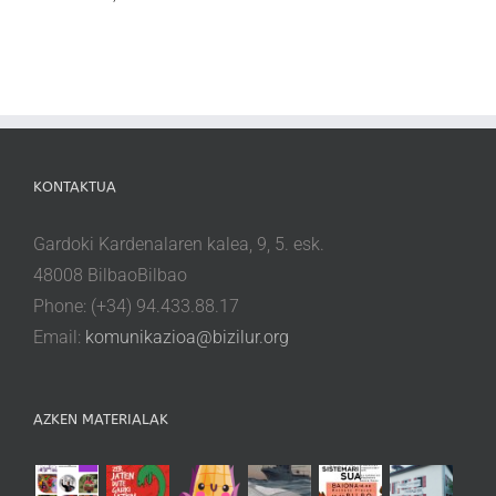
KONTAKTUA
Gardoki Kardenalaren kalea, 9, 5. esk.
48008 BilbaoBilbao
Phone: (+34) 94.433.88.17
Email:
komunikazioa@bizilur.org
AZKEN MATERIALAK