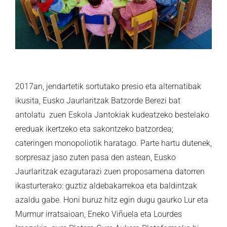
2017an, jendartetik sortutako presio eta alternatibak
ikusita, Eusko Jaurlaritzak Batzorde Berezi bat
antolatu zuen Eskola Jantokiak kudeatzeko bestelako
ereduak ikertzeko eta sakontzeko batzordea;
cateringen monopoliotik haratago. Parte hartu dutenek,
sorpresaz jaso zuten pasa den astean, Eusko
Jaurlaritzak ezagutarazi zuen proposamena datorren
ikasturterako: guztiz aldebakarrekoa eta baldintzak
azaldu gabe. Honi buruz hitz egin dugu gaurko Lur eta
Murmur irratsaioan, Eneko Viñuela eta Lourdes