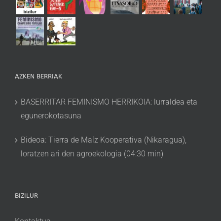
AZKEN BERRIAK
BASERRITAR FEMINISMO HERRIKOIA: lurraldea eta
egunerokotasuna
Bideoa: Tierra de Maíz Kooperativa (Nikaragua),
loratzen ari den agroekologia (04:30 min)
BIZILUR