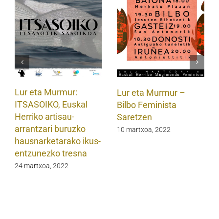
Lur eta Murmur:
Lur eta Murmur –
ITSASOIKO, Euskal
Bilbo Feminista
Herriko artisau-
Saretzen
arrantzari buruzko
10 martxoa, 2022
hausnarketarako ikus-
entzunezko tresna
24 martxoa, 2022