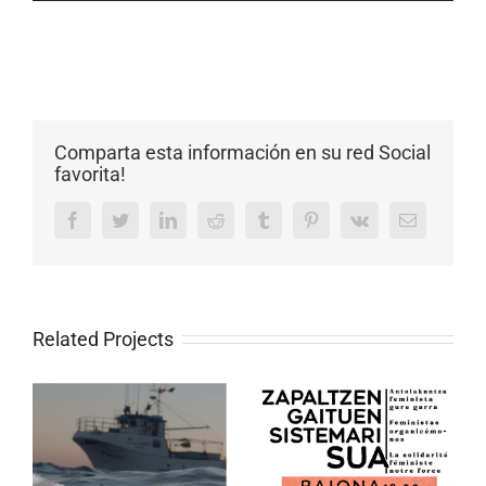
erreproduzigailua
Comparta esta información en su red Social
favorita!
Facebook
Twitter
LinkedIn
Reddit
Tumblr
Pinterest
Vk
Email
Related Projects