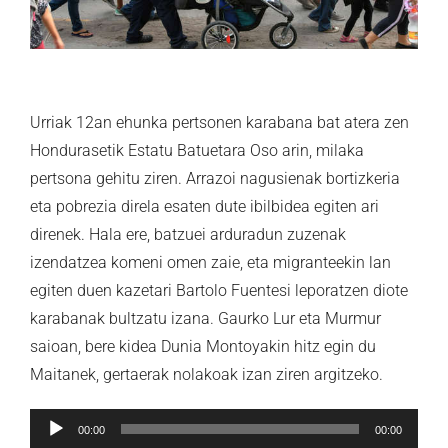
Urriak 12an ehunka pertsonen karabana bat atera zen
Hondurasetik Estatu Batuetara Oso arin, milaka
pertsona gehitu ziren. Arrazoi nagusienak bortizkeria
eta pobrezia direla esaten dute ibilbidea egiten ari
direnek. Hala ere, batzuei arduradun zuzenak
izendatzea komeni omen zaie, eta migranteekin lan
egiten duen kazetari Bartolo Fuentesi leporatzen diote
karabanak bultzatu izana. Gaurko Lur eta Murmur
saioan, bere kidea Dunia Montoyakin hitz egin du
Maitanek, gertaerak nolakoak izan ziren argitzeko.
Soinu
00:00
00:00