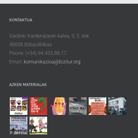
KONTAKTUA
Gardoki Kardenalaren kalea, 9, 5. esk.
48008 BilbaoBilbao
Phone: (+34) 94.433.88.17
Email:
komunikazioa@bizilur.org
AZKEN MATERIALAK