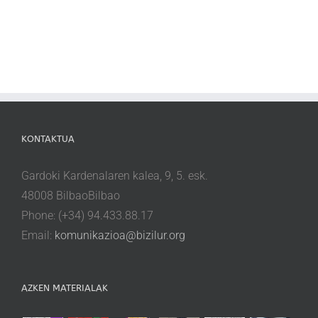
KONTAKTUA
Gardoki Kardenalaren kalea, 9, 5. esk.
48008 BilbaoBilbao
Phone: (+34) 94.433.88.17
Email:
komunikazioa@bizilur.org
AZKEN MATERIALAK