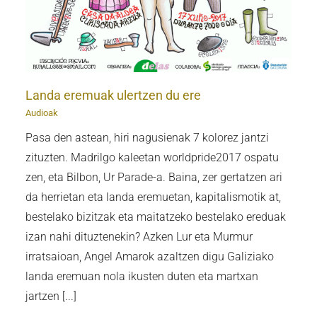
Landa eremuak ulertzen du ere
Audioak
Pasa den astean, hiri nagusienak 7 kolorez jantzi
zituzten. Madrilgo kaleetan worldpride2017 ospatu
zen, eta Bilbon, Ur Parade-a. Baina, zer gertatzen ari
da herrietan eta landa eremuetan, kapitalismotik at,
bestelako bizitzak eta maitatzeko bestelako ereduak
izan nahi dituztenekin? Azken Lur eta Murmur
irratsaioan, Angel Amarok azaltzen digu Galiziako
landa eremuan nola ikusten duten eta martxan
jartzen [...]