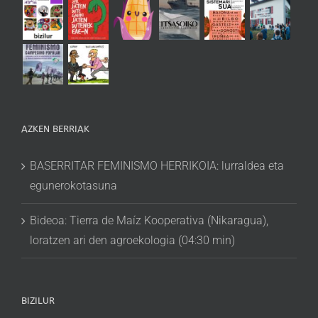
AZKEN BERRIAK
BASERRITAR FEMINISMO HERRIKOIA: lurraldea eta
egunerokotasuna
Bideoa: Tierra de Maíz Kooperativa (Nikaragua),
loratzen ari den agroekologia (04:30 min)
BIZILUR