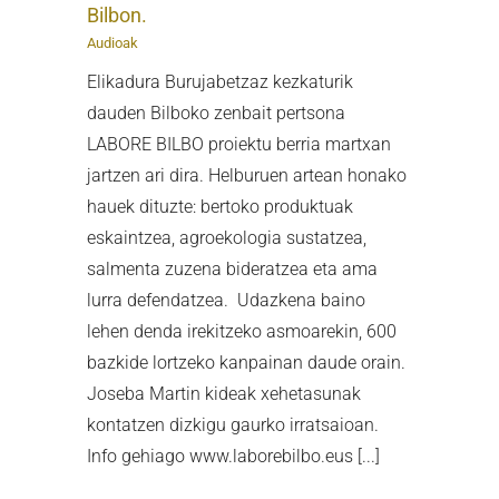
Bilbon.
Audioak
Elikadura Burujabetzaz kezkaturik
dauden Bilboko zenbait pertsona
LABORE BILBO proiektu berria martxan
jartzen ari dira. Helburuen artean honako
hauek dituzte: bertoko produktuak
eskaintzea, agroekologia sustatzea,
salmenta zuzena bideratzea eta ama
lurra defendatzea. Udazkena baino
lehen denda irekitzeko asmoarekin, 600
bazkide lortzeko kanpainan daude orain.
Joseba Martin kideak xehetasunak
kontatzen dizkigu gaurko irratsaioan.
Info gehiago www.laborebilbo.eus [...]