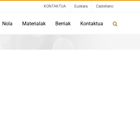
KONTAKTUA
Euskara
Castellano
Nola
Materialak
Berriak
Kontaktua