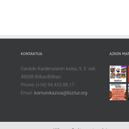
KONTAKTUA
AZKEN MA
Gardoki Kardenalaren kalea, 9, 5. esk.
48008 BilbaoBilbao
Phone: (+34) 94.433.88.17
Email:
komunikazioa@bizilur.org