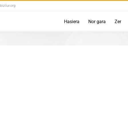
izilur.org
Hasiera
Nor gara
Zer