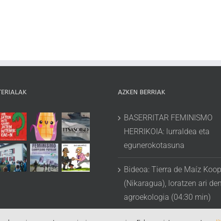
TERIALAK
AZKEN BERRIAK
BASERRITAR FEMINISMO
HERRIKOIA: lurraldea eta
egunerokotasuna
Bideoa: Tierra de Maíz Koop
(Nikaragua), loratzen ari de
agroekologia (04:30 min)