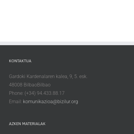
KONTAKTUA
Gardoki Kardenalaren kalea, 9, 5. esk.
48008 BilbaoBilbao
Phone: (+34) 94.433.88.17
Email:
komunikazioa@bizilur.org
AZKEN MATERIALAK