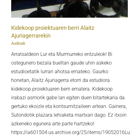
Kidekoop proiektuaren berri Alaitz
Ajuriagerrarekin
Audioak
Arratsaldeon Lur eta Murmurreko entzuleok! Bi
ostegunero bezala bueltan gaude uhin askeko
estudioetatik lurrari ahotsa emateko. Gaurko
honetan, Alaitz Ajuriagerra etorri da estudiora
kidekoop proiektuaren berri ematera. Kidekoop
irabazi asmorik gabe lan egiten duen bitartekaria da
gertuko ekoizle eta kontsumitzaileen artean. Gainera,
Sutondotik plazara lehiaketa martxan dago. Ez itxoin
azkeneko egunera arte parte hartzeko!
https://ia601504.us.archive.org/25/items/19052016Lur