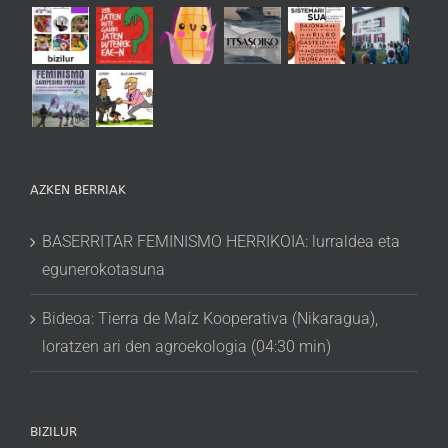
AZKEN BERRIAK
BASERRITAR FEMINISMO HERRIKOIA: lurraldea eta
egunerokotasuna
Bideoa: Tierra de Maíz Kooperativa (Nikaragua),
loratzen ari den agroekologia (04:30 min)
BIZILUR