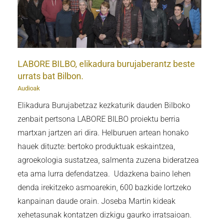
z
LABORE BILBO, elikadura burujaberantz beste
urrats bat Bilbon.
Audioak
Elikadura Burujabetzaz kezkaturik dauden Bilboko
zenbait pertsona LABORE BILBO proiektu berria
martxan jartzen ari dira. Helburuen artean honako
hauek dituzte: bertoko produktuak eskaintzea,
agroekologia sustatzea, salmenta zuzena bideratzea
eta ama lurra defendatzea. Udazkena baino lehen
denda irekitzeko asmoarekin, 600 bazkide lortzeko
kanpainan daude orain. Joseba Martin kideak
xehetasunak kontatzen dizkigu gaurko irratsaioan.