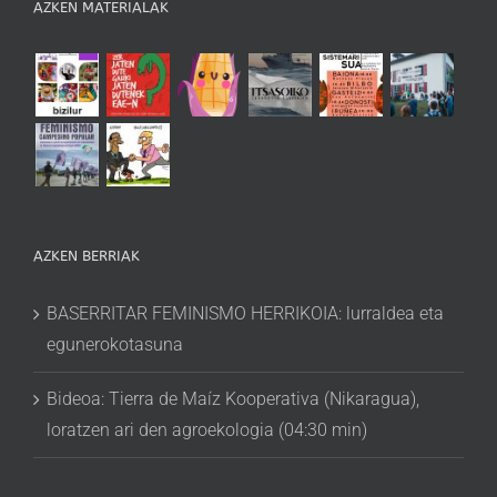
AZKEN MATERIALAK
AZKEN BERRIAK
BASERRITAR FEMINISMO HERRIKOIA: lurraldea eta
egunerokotasuna
Bideoa: Tierra de Maíz Kooperativa (Nikaragua),
loratzen ari den agroekologia (04:30 min)