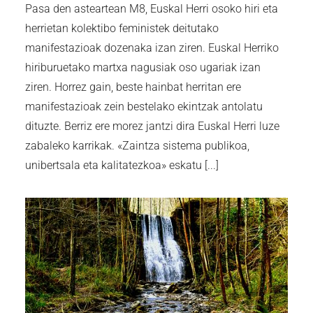
Pasa den asteartean M8, Euskal Herri osoko hiri eta
herrietan kolektibo feministek deitutako
manifestazioak dozenaka izan ziren. Euskal Herriko
hiriburuetako martxa nagusiak oso ugariak izan
ziren. Horrez gain, beste hainbat herritan ere
manifestazioak zein bestelako ekintzak antolatu
dituzte. Berriz ere morez jantzi dira Euskal Herri luze
zabaleko karrikak. «Zaintza sistema publikoa,
unibertsala eta kalitatezkoa» eskatu [...]