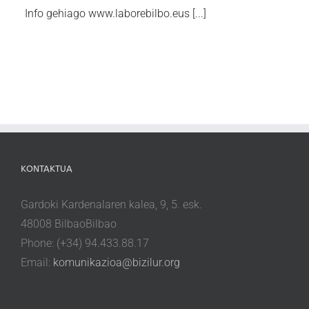
Info gehiago www.laborebilbo.eus [...]
KONTAKTUA
Gardoki Kardenalaren kalea, 9, 5. esk.
48008 BilbaoBilbao
Phone: (+34) 94.433.88.17
Email:
komunikazioa@bizilur.org