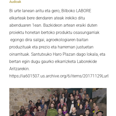
Audioak
Bi urte lanean aritu eta gero, Bilboko LABORE
elkarteak bere dendaren ateak irekiko ditu
abenduaren 1ean. Bazkideon artean eraiki duten
proiektu honetan bertoko produktu osasungarriak
egongo dira salgai, agroekologiaren baitan
produzituak eta prezio eta harreman justuetan
oinarrituak. Santutxuko Haro Plazan dago lokala, eta
bertan egin dugu gaurko elkarrizketa Laborekide
Aritzarekin.
https://ia601507.us.archive.org/6/items/20171129L