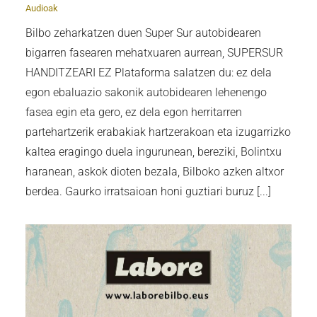
Audioak
Bilbo zeharkatzen duen Super Sur autobidearen
bigarren fasearen mehatxuaren aurrean, SUPERSUR
HANDITZEARI EZ Plataforma salatzen du: ez dela
egon ebaluazio sakonik autobidearen lehenengo
fasea egin eta gero, ez dela egon herritarren
partehartzerik erabakiak hartzerakoan eta izugarrizko
kaltea eragingo duela ingurunean, bereziki, Bolintxu
haranean, askok dioten bezala, Bilboko azken altxor
berdea. Gaurko irratsaioan honi guztiari buruz [...]