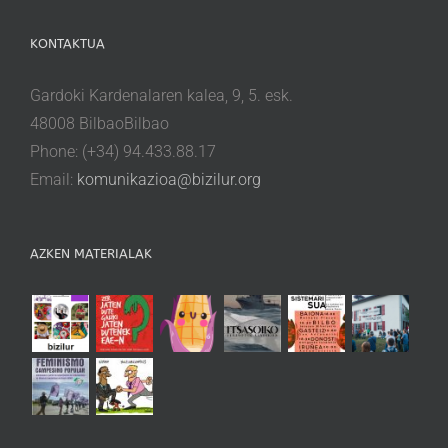
KONTAKTUA
Gardoki Kardenalaren kalea, 9, 5. esk.
48008 BilbaoBilbao
Phone: (+34) 94.433.88.17
Email:
komunikazioa@bizilur.org
AZKEN MATERIALAK