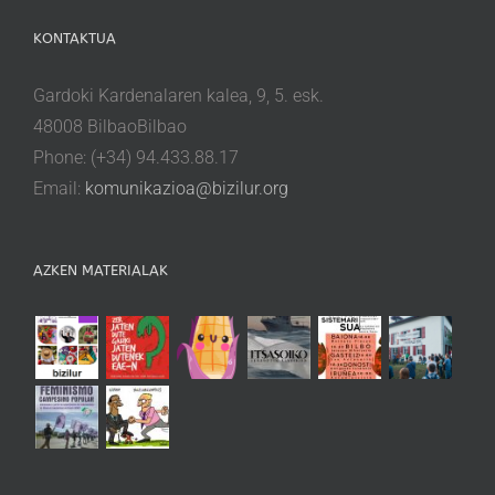
KONTAKTUA
Gardoki Kardenalaren kalea, 9, 5. esk.
48008 BilbaoBilbao
Phone: (+34) 94.433.88.17
Email:
komunikazioa@bizilur.org
AZKEN MATERIALAK