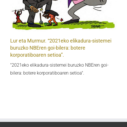
Lur eta Murmur. “2021eko elikadura-sistemei
buruzko NBEren goi-bilera: botere
korporatiboaren setioa”.
"2021eko elikadura-sistemei buruzko NBEren goi-
bilera: botere korporatiboaren setioa".