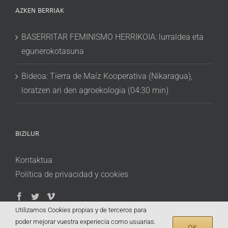
AZKEN BERRIAK
BASERRITAR FEMINISMO HERRIKOIA: lurraldea eta
egunerokotasuna
Bideoa: Tierra de Maíz Kooperativa (Nikaragua),
loratzen ari den agroekologia (04:30 min)
BIZILUR
Kontaktua
Política de privacidad y cookies
Utilizamos Cookies propias y de terceros para
poder mejorar vuestra experiecia como usuarias.
OK