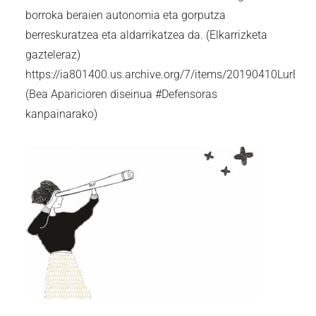
borroka beraien autonomia eta gorputza
berreskuratzea eta aldarrikatzea da. (Elkarrizketa
gazteleraz)
https://ia801400.us.archive.org/7/items/20190410Lu
(Bea Aparicioren diseinua #Defensoras
kanpainarako)
n