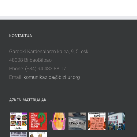
KONTAKTUA
Gardoki Kardenalaren kalea, 9, 5. esk.
48008 BilbaoBilbao
Phone: (+34) 94.433.88.17
Email:
komunikazioa@bizilur.org
AZKEN MATERIALAK