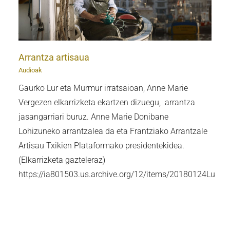
Arrantza artisaua
Audioak
Gaurko Lur eta Murmur irratsaioan, Anne Marie
Vergezen elkarrizketa ekartzen dizuegu, arrantza
jasangarriari buruz. Anne Marie Donibane
Lohizuneko arrantzalea da eta Frantziako Arrantzale
Artisau Txikien Plataformako presidentekidea.
(Elkarrizketa gazteleraz)
https://ia801503.us.archive.org/12/items/20180124Lu