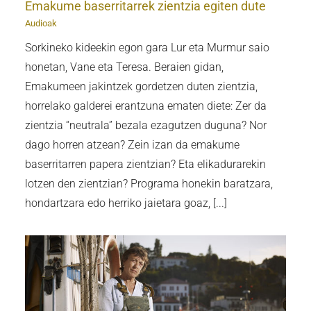
Emakume baserritarrek zientzia egiten dute
Audioak
Sorkineko kideekin egon gara Lur eta Murmur saio
honetan, Vane eta Teresa. Beraien gidan,
Emakumeen jakintzek gordetzen duten zientzia,
horrelako galderei erantzuna ematen diete: Zer da
zientzia “neutrala” bezala ezagutzen duguna? Nor
dago horren atzean? Zein izan da emakume
baserritarren papera zientzian? Eta elikadurarekin
lotzen den zientzian? Programa honekin baratzara,
hondartzara edo herriko jaietara goaz, [...]