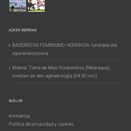
AZKEN BERRIAK
BASERRITAR FEMINISMO HERRIKOIA: lurraldea eta
egunerokotasuna
Bideoa: Tierra de Maíz Kooperativa (Nikaragua),
loratzen ari den agroekologia (04:30 min)
BIZILUR
Kontaktua
Política de privacidad y cookies