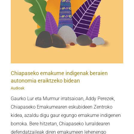
Chiapaseko emakume indigenak beraien
autonomia eraiktzeko bidean
Audioak
Gaurko Lur eta Murmur irratsaioan, Addy Perezek,
Chiapaseko Emakumearen eskubideen Zentroko
kidea, azaldu digu gaur egungo emakume indigenen
borroka. Bere hitzetan, Chiapaseko lurraldearen
defendatzaileak diren emakumeen lehenengo