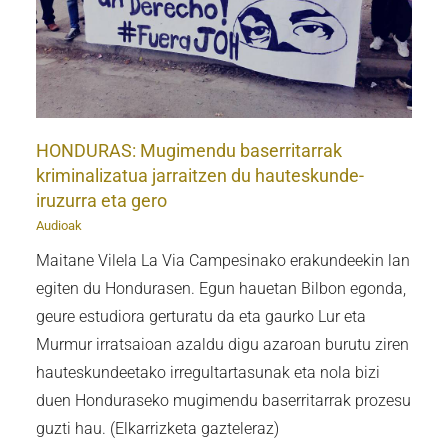
HONDURAS: Mugimendu baserritarrak
kriminalizatua jarraitzen du hauteskunde-
iruzurra eta gero
Audioak
Maitane Vilela La Via Campesinako erakundeekin lan
egiten du Hondurasen. Egun hauetan Bilbon egonda,
geure estudiora gerturatu da eta gaurko Lur eta
Murmur irratsaioan azaldu digu azaroan burutu ziren
hauteskundeetako irregultartasunak eta nola bizi
duen Honduraseko mugimendu baserritarrak prozesu
guzti hau. (Elkarrizketa gazteleraz)