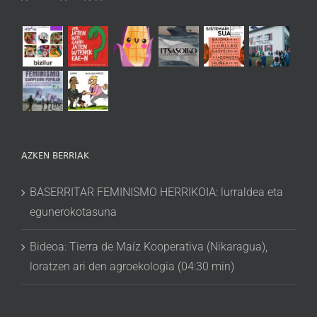
AZKEN BERRIAK
BASERRITAR FEMINISMO HERRIKOIA: lurraldea eta
egunerokotasuna
Bideoa: Tierra de Maíz Kooperativa (Nikaragua),
loratzen ari den agroekologia (04:30 min)