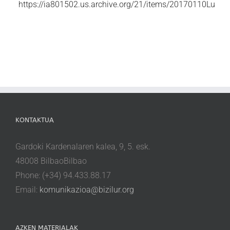
https://ia801502.us.archive.org/21/items/20170110L
KONTAKTUA
Gardoki Kardenalaren kalea, 9, 5. esk.
48008 BilbaoBilbao
Phone: (+34) 94.433.88.17
Email:
komunikazioa@bizilur.org
AZKEN MATERIALAK