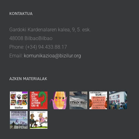
KONTAKTUA
Gardoki Kardenalaren kalea, 9, 5. esk.
48008 BilbaoBilbao
Phone: (+34) 94.433.88.17
Email:
komunikazioa@bizilur.org
AZKEN MATERIALAK