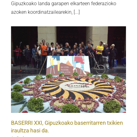
Gipuzkoako landa garapen elkarteen federazioko
azoken koordinatzailearekin, [...]
n
BASERRI XXI, Gipuzkoako baserritarren txikien
iraultza hasi da.