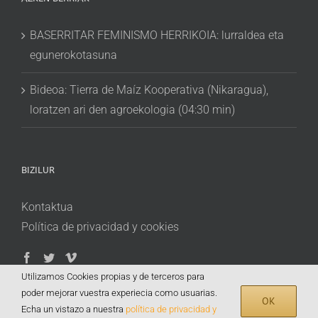
BASERRITAR FEMINISMO HERRIKOIA: lurraldea eta
egunerokotasuna
Bideoa: Tierra de Maíz Kooperativa (Nikaragua),
loratzen ari den agroekologia (04:30 min)
BIZILUR
Kontaktua
Política de privacidad y cookies
Utilizamos Cookies propias y de terceros para
poder mejorar vuestra experiecia como usuarias.
OK
Echa un vistazo a nuestra
política de privacidad y