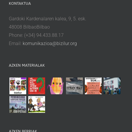
KONTAKTUA
Gardoki Kardenalaren kalea, 9, 5. esk.
48008 BilbaoBilbao
Phone: (+34) 94.433.88.17
Email:
komunikazioa@bizilur.org
AZKEN MATERIALAK
AZKEN BERRIAK