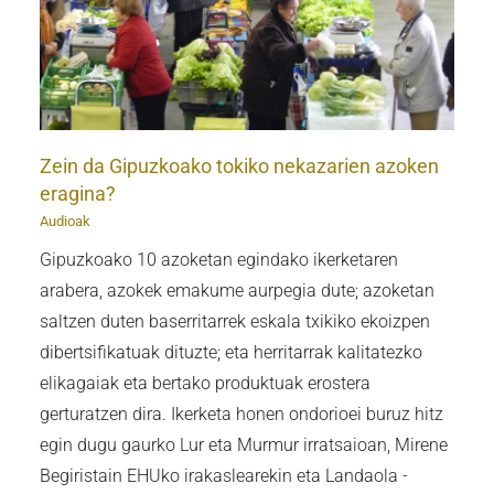
Zein da Gipuzkoako tokiko nekazarien azoken
eragina?
Audioak
Gipuzkoako 10 azoketan egindako ikerketaren
arabera, azokek emakume aurpegia dute; azoketan
saltzen duten baserritarrek eskala txikiko ekoizpen
dibertsifikatuak dituzte; eta herritarrak kalitatezko
elikagaiak eta bertako produktuak erostera
gerturatzen dira. Ikerketa honen ondorioei buruz hitz
egin dugu gaurko Lur eta Murmur irratsaioan, Mirene
Begiristain EHUko irakaslearekin eta Landaola -