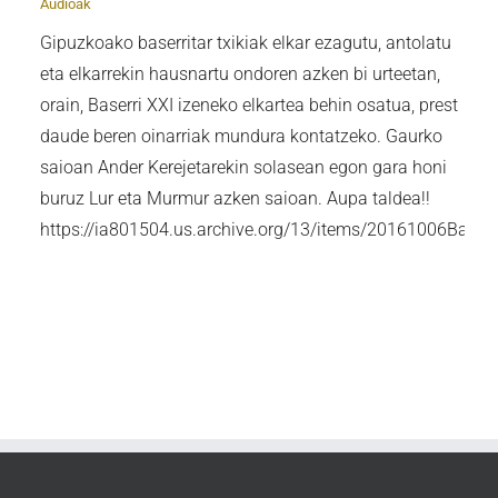
Audioak
Gipuzkoako baserritar txikiak elkar ezagutu, antolatu
eta elkarrekin hausnartu ondoren azken bi urteetan,
orain, Baserri XXI izeneko elkartea behin osatua, prest
daude beren oinarriak mundura kontatzeko. Gaurko
saioan Ander Kerejetarekin solasean egon gara honi
buruz Lur eta Murmur azken saioan. Aupa taldea!!
https://ia801504.us.archive.org/13/items/20161006Base