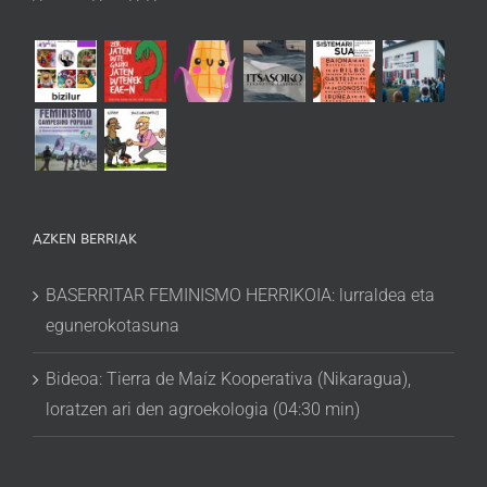
AZKEN BERRIAK
BASERRITAR FEMINISMO HERRIKOIA: lurraldea eta
egunerokotasuna
Bideoa: Tierra de Maíz Kooperativa (Nikaragua),
loratzen ari den agroekologia (04:30 min)