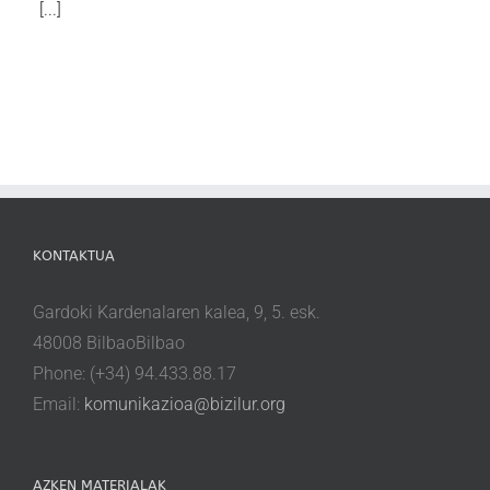
[...]
KONTAKTUA
Gardoki Kardenalaren kalea, 9, 5. esk.
48008 BilbaoBilbao
Phone: (+34) 94.433.88.17
Email:
komunikazioa@bizilur.org
AZKEN MATERIALAK