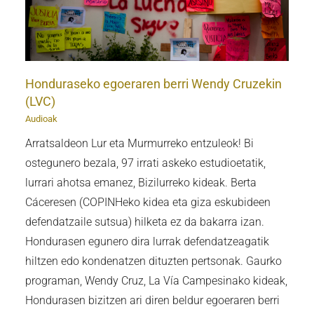
Honduraseko egoeraren berri Wendy Cruzekin
(LVC)
Audioak
Arratsaldeon Lur eta Murmurreko entzuleok! Bi
ostegunero bezala, 97 irrati askeko estudioetatik,
lurrari ahotsa emanez, Bizilurreko kideak. Berta
Cáceresen (COPINHeko kidea eta giza eskubideen
defendatzaile sutsua) hilketa ez da bakarra izan.
Hondurasen egunero dira lurrak defendatzeagatik
hiltzen edo kondenatzen dituzten pertsonak. Gaurko
programan, Wendy Cruz, La Vía Campesinako kideak,
Hondurasen bizitzen ari diren beldur egoeraren berri