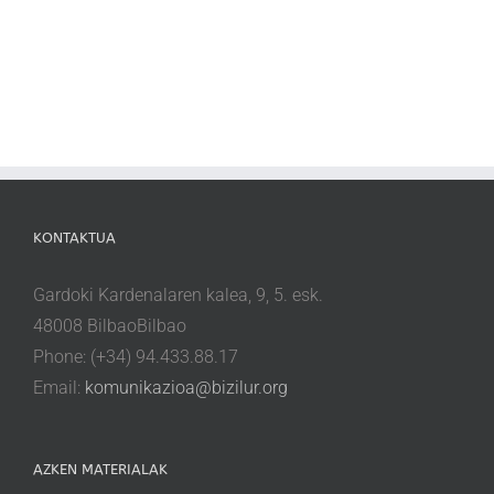
KONTAKTUA
Gardoki Kardenalaren kalea, 9, 5. esk.
48008 BilbaoBilbao
Phone: (+34) 94.433.88.17
Email:
komunikazioa@bizilur.org
AZKEN MATERIALAK