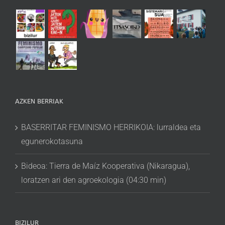
AZKEN BERRIAK
BASERRITAR FEMINISMO HERRIKOIA: lurraldea eta
egunerokotasuna
Bideoa: Tierra de Maíz Kooperativa (Nikaragua),
loratzen ari den agroekologia (04:30 min)
BIZILUR