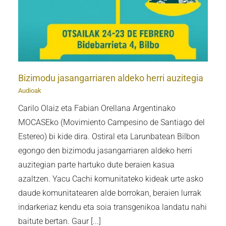
Bizimodu jasangarriaren aldeko herri auzitegia
Audioak
Carilo Olaiz eta Fabian Orellana Argentinako
MOCASEko (Movimiento Campesino de Santiago del
Estereo) bi kide dira. Ostiral eta Larunbatean Bilbon
egongo den bizimodu jasangarriaren aldeko herri
auzitegian parte hartuko dute beraien kasua
azaltzen. Yacu Cachi komunitateko kideak urte asko
daude komunitatearen alde borrokan, beraien lurrak
indarkeriaz kendu eta soia transgenikoa landatu nahi
baitute bertan. Gaur [...]