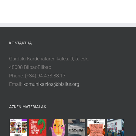
KONTAKTUA
Gardoki Kardenalaren kalea, 9, 5. esk.
48008 BilbaoBilbao
Phone: (+34) 94.433.88.17
Email:
komunikazioa@bizilur.org
AZKEN MATERIALAK