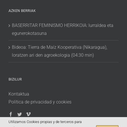
AZKEN BERRIAK
BASERRITAR FEMINISMO HERRIKOIA: lurraldea eta
egunerokotasuna
Bideoa: Tierra de Maíz Kooperativa (Nikaragua),
loratzen ari den agroekologia (04:30 min)
BIZILUR
Kontaktua
Política de privacidad y cookies
Utilizamos Cookies propias y de terceros para