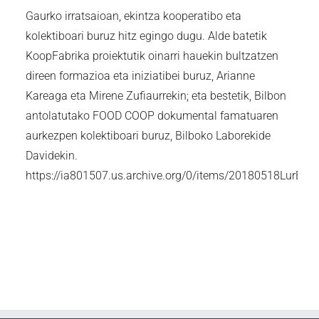
Gaurko irratsaioan, ekintza kooperatibo eta
kolektiboari buruz hitz egingo dugu. Alde batetik
KoopFabrika proiektutik oinarri hauekin bultzatzen
direen formazioa eta iniziatibei buruz, Arianne
Kareaga eta Mirene Zufiaurrekin; eta bestetik, Bilbon
antolatutako FOOD COOP dokumental famatuaren
aurkezpen kolektiboari buruz, Bilboko Laborekide
Davidekin.
https://ia801507.us.archive.org/0/items/20180518L