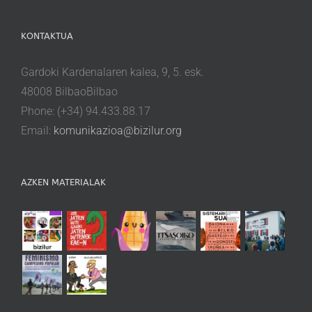
KONTAKTUA
Gardoki Kardenalaren kalea, 9, 5. esk.
48008 BilbaoBilbao
Phone: (+34) 94.433.88.17
Email:
komunikazioa@bizilur.org
AZKEN MATERIALAK