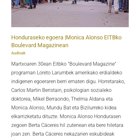
Honduraseko egoera |Monica Alonso EITBko
Boulevard Magazinean
Audioak
Martxoaren 30ean Eitbko "Boulevard Magazine"
programan Loreto Larumbek amerikako erdialdeko
indigenen egoeraren berri ematen digu. Horretarako,
Carlos Martin Beristain, psikologian sozialeko
doktorea, Mikel Berraondo, Thelma Aldana eta
Monica Alonso, Mundu Bat eta Bizilurreko kidea
elkarrizketatu dituzte. Monica Alonso Hondurasen
zegoen Berta Cáceres hil zutenean eta bere hiletara
joan zen. Berta Cáceres nekazarien eskubideak