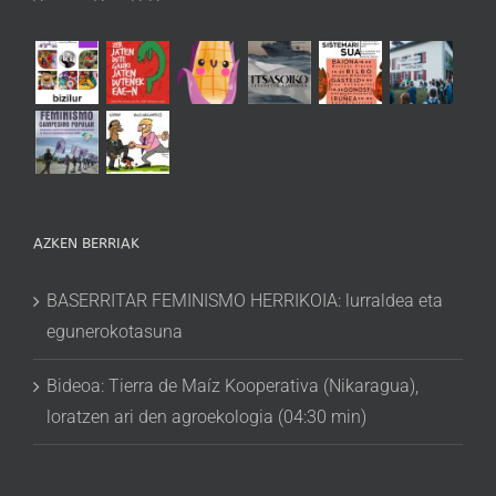
AZKEN BERRIAK
BASERRITAR FEMINISMO HERRIKOIA: lurraldea eta
egunerokotasuna
Bideoa: Tierra de Maíz Kooperativa (Nikaragua),
loratzen ari den agroekologia (04:30 min)