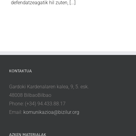
defendatzeagatik hil zuten, [...]
KONTAKTUA
Gardoki Kardenalaren kalea, 9, 5. esk.
48008 BilbaoBilbao
Phone: (+34) 94.433.88.17
Email:
komunikazioa@bizilur.org
AZKEN MATERIALAK