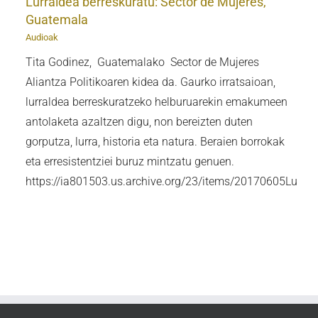
Lurraldea berreskuratu: Sector de Mujeres,
Guatemala
Audioak
Tita Godinez, Guatemalako Sector de Mujeres
Aliantza Politikoaren kidea da. Gaurko irratsaioan,
lurraldea berreskuratzeko helburuarekin emakumeen
antolaketa azaltzen digu, non bereizten duten
gorputza, lurra, historia eta natura. Beraien borrokak
eta erresistentziei buruz mintzatu genuen.
https://ia801503.us.archive.org/23/items/20170605Lu