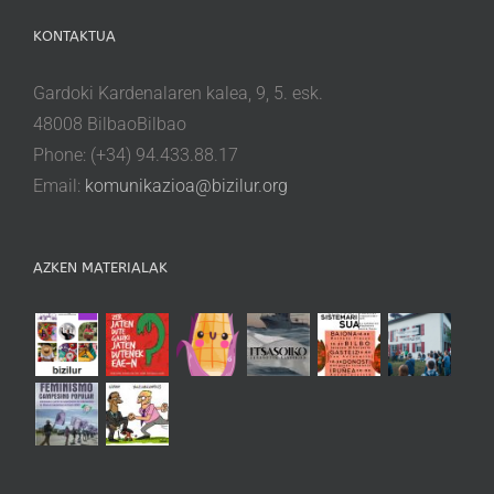
KONTAKTUA
Gardoki Kardenalaren kalea, 9, 5. esk.
48008 BilbaoBilbao
Phone: (+34) 94.433.88.17
Email:
komunikazioa@bizilur.org
AZKEN MATERIALAK