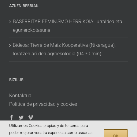
AZKEN BERRIAK
BASERRITAR FEMINISMO HERRIKOIA: lurraldea eta
egunerokotasuna
Bideoa: Tierra de Maíz Kooperativa (Nikaragua),
loratzen ari den agroekologia (04:30 min)
BIZILUR
Kontaktua
Política de privacidad y cookies
Utilizamos Cookies propias y de terceros para
poder mejorar vuestra experiecia como usuarias.
OK