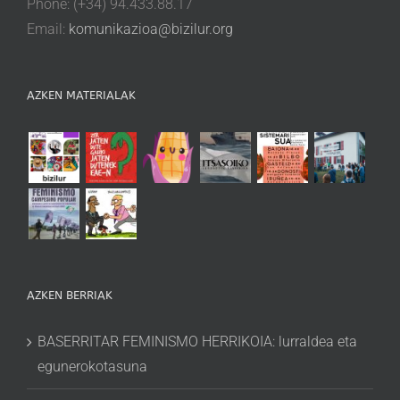
Phone: (+34) 94.433.88.17
Email:
komunikazioa@bizilur.org
AZKEN MATERIALAK
AZKEN BERRIAK
BASERRITAR FEMINISMO HERRIKOIA: lurraldea eta
egunerokotasuna