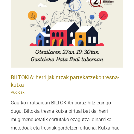
BILTOKIA: herri jakintzak partekatzeko tresna-
kutxa
Audioak
Gaurko irratsaioan BILTOKIAri buruz hitz egingo
dugu. Biltokia tresna-kutxa birtual bat da, herri
mugimenduetatik sortutako ezagutza, dinamika,
metodoak eta tresnak gordetzen dituena. Kutxa hau