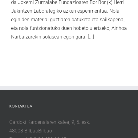
da Joxemi Zumalabe Fundazioaren Bor Bor (k) Herri
Jakintzen Laborategiko azken esperimentua. Nola
egin den material guztiaren batuketa eta sailkapena,
eta nola funtzionatuko duen hobeto ulertzeko, Ainhoa
Narbaizarekin solasean egon gara. [...]
KONTAKTUA
Gardoki Kardenalaren kalea, 9, 5. esk.
48008 BilbaoBilbao