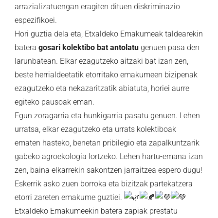
arrazializatuengan eragiten dituen diskriminazio
espezifikoei.
Hori guztia dela eta, Etxaldeko Emakumeak taldearekin
batera
gosari kolektibo bat antolatu
genuen pasa den
larunbatean. Elkar ezagutzeko aitzaki bat izan zen,
beste herrialdeetatik etorritako emakumeen bizipenak
ezagutzeko eta nekazaritzatik abiatuta, horiei aurre
egiteko pausoak eman.
Egun zoragarria eta hunkigarria pasatu genuen. Lehen
urratsa, elkar ezagutzeko eta urrats kolektiboak
ematen hasteko, benetan pribilegio eta zapalkuntzarik
gabeko agroekologia lortzeko. Lehen hartu-emana izan
zen, baina elkarrekin sakontzen jarraitzea espero dugu!
Eskerrik asko zuen borroka eta bizitzak partekatzera
etorri zareten emakume guztiei.
Etxaldeko Emakumeekin batera zapiak prestatu