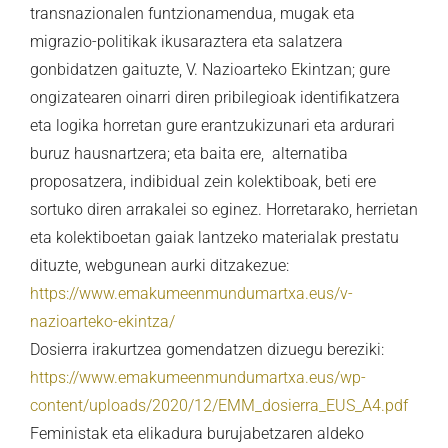
transnazionalen funtzionamendua, mugak eta
migrazio-politikak ikusaraztera eta salatzera
gonbidatzen gaituzte, V. Nazioarteko Ekintzan; gure
ongizatearen oinarri diren pribilegioak identifikatzera
eta logika horretan gure erantzukizunari eta ardurari
buruz hausnartzera; eta baita ere, alternatiba
proposatzera, indibidual zein kolektiboak, beti ere
sortuko diren arrakalei so eginez. Horretarako, herrietan
eta kolektiboetan gaiak lantzeko materialak prestatu
dituzte, webgunean aurki ditzakezue:
https://www.emakumeenmundumartxa.eus/v-
nazioarteko-ekintza/
Dosierra irakurtzea gomendatzen dizuegu bereziki:
https://www.emakumeenmundumartxa.eus/wp-
content/uploads/2020/12/EMM_dosierra_EUS_A4.pdf
Feministak eta elikadura burujabetzaren aldeko