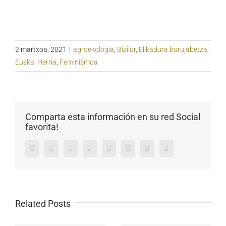
2 martxoa, 2021
|
agroekologia
,
Bizilur
,
Elikadura burujabetza
,
Euskal Herria
,
Feminismoa
Comparta esta información en su red Social
favorita!
Facebook
Twitter
LinkedIn
Reddit
Tumblr
Pinterest
Vk
Email
Related Posts