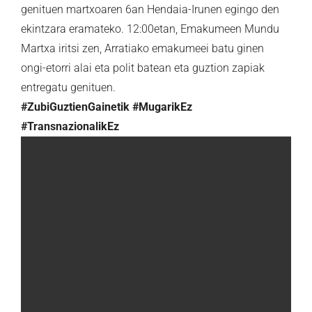
genituen martxoaren 6an Hendaia-Irunen egingo den
ekintzara eramateko. 12:00etan, Emakumeen Mundu
Martxa iritsi zen, Arratiako emakumeei batu ginen
ongi-etorri alai eta polit batean eta guztion zapiak
entregatu genituen.
#ZubiGuztienGainetik #MugarikEz
#TransnazionalikEz