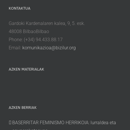
KONTAKTUA
Gardoki Kardenalaren kalea, 9, 5. esk.
48008 BilbaoBilbao
Phone: (+34) 94.433.88.17
Email:
komunikazioa@bizilur.org
AZKEN MATERIALAK
AZKEN BERRIAK
BASERRITAR FEMINISMO HERRIKOIA: lurraldea eta