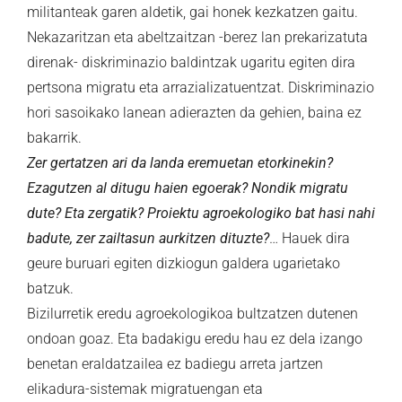
militanteak garen aldetik, gai honek kezkatzen gaitu.
Nekazaritzan eta abeltzaitzan -berez lan prekarizatuta
direnak- diskriminazio baldintzak ugaritu egiten dira
pertsona migratu eta arrazializatuentzat. Diskriminazio
hori sasoikako lanean adierazten da gehien, baina ez
bakarrik.
Zer gertatzen ari da landa eremuetan etorkinekin?
Ezagutzen al ditugu haien egoerak? Nondik migratu
dute? Eta zergatik? Proiektu agroekologiko bat hasi nahi
badute, zer zailtasun aurkitzen dituzte?
… Hauek dira
geure buruari egiten dizkiogun galdera ugarietako
batzuk.
Bizilurretik eredu agroekologikoa bultzatzen dutenen
ondoan goaz. Eta badakigu eredu hau ez dela izango
benetan eraldatzailea ez badiegu arreta jartzen
elikadura-sistemak migratuengan eta