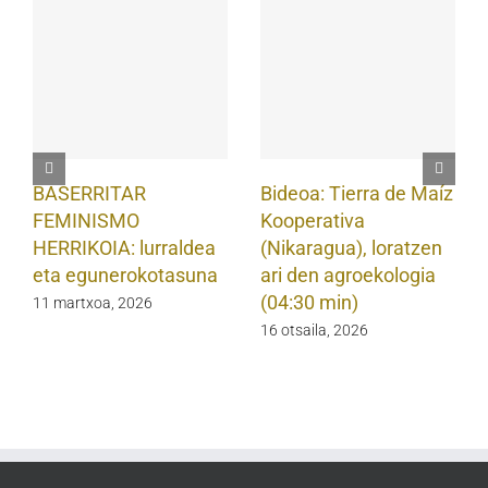
BASERRITAR
Bideoa: Tierra de Maíz
FEMINISMO
Kooperativa
HERRIKOIA: lurraldea
(Nikaragua), loratzen
eta egunerokotasuna
ari den agroekologia
(04:30 min)
11 martxoa, 2026
16 otsaila, 2026