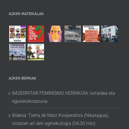
AZKEN MATERIALAK
AZKEN BERRIAK
BASERRITAR FEMINISMO HERRIKOIA: lurraldea eta
egunerokotasuna
Bideoa: Tierra de Maíz Kooperativa (Nikaragua),
loratzen ari den agroekologia (04:30 min)