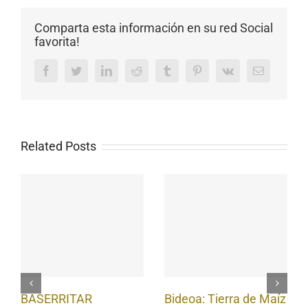
Comparta esta información en su red Social
favorita!
Facebook
Twitter
LinkedIn
Reddit
Tumblr
Pinterest
Vk
Email
Related Posts
BASERRITAR
Bideoa: Tierra de Maíz