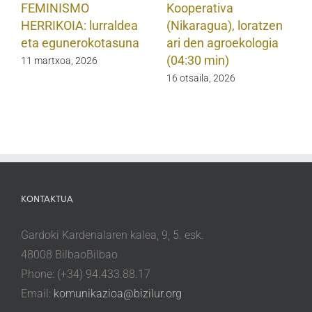
FEMINISMO
Kooperativa
HERRIKOIA: lurraldea
(Nikaragua), loratzen
eta egunerokotasuna
ari den agroekologia
(04:30 min)
11 martxoa, 2026
16 otsaila, 2026
KONTAKTUA
Gardoki Kardenalaren kalea, 9, 5. esk.
48008 BilbaoBilbao
Phone: (+34) 94.433.88.17
Email:
komunikazioa@bizilur.org