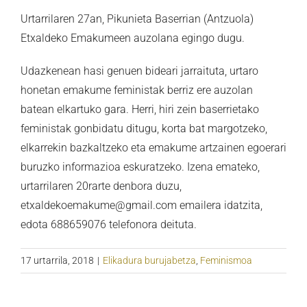
Urtarrilaren 27an, Pikunieta Baserrian (Antzuola)
Etxaldeko Emakumeen auzolana egingo dugu.
Udazkenean hasi genuen bideari jarraituta, urtaro
honetan emakume feministak berriz ere auzolan
batean elkartuko gara. Herri, hiri zein baserrietako
feministak gonbidatu ditugu, korta bat margotzeko,
elkarrekin bazkaltzeko eta emakume artzainen egoerari
buruzko informazioa eskuratzeko. Izena emateko,
urtarrilaren 20rarte denbora duzu,
etxaldekoemakume@gmail.com emailera idatzita,
edota 688659076 telefonora deituta.
17 urtarrila, 2018
|
Elikadura burujabetza
,
Feminismoa