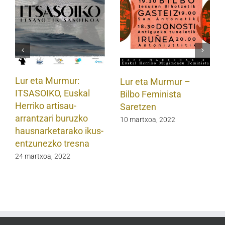
Lur eta Murmur:
Lur eta Murmur –
ITSASOIKO, Euskal
Bilbo Feminista
Herriko artisau-
Saretzen
arrantzari buruzko
10 martxoa, 2022
hausnarketarako ikus-
entzunezko tresna
24 martxoa, 2022