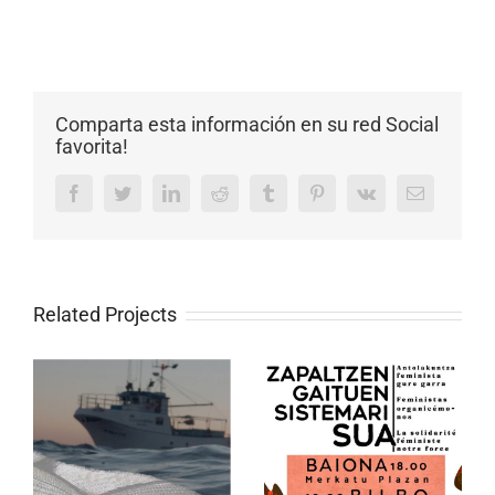
Comparta esta información en su red Social
favorita!
Facebook
Twitter
LinkedIn
Reddit
Tumblr
Pinterest
Vk
Email
Related Projects