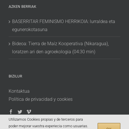
AZKEN BERRIAK
BASERRITAR FEMINISMO HERRIKOIA: lurraldea eta
egunerokotasuna
Bideoa: Tierra de Maíz Kooperativa (Nikaragua),
loratzen ari den agroekologia (04:30 min)
BIZILUR
Kontaktua
Política de privacidad y cookies
Utilizamos Cookies propias y de terceros para
poder mejorar vuestra experiecia como usuarias.