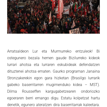
Arratsaldeon Lur eta Murmurreko entzuleok! Bi
ostegunero bezala hemen gaude Bizilurreko kideok
lurrari ahotsa eta lurraren eskubideak defendatzen
dituztenei ahotsa ematen. Gaurko programan Janaina
Stronzakerekin egon gara hizketan (Brasilgo lurrarik
gabeko baserritarren mugimenduko kidea – MST).
Dilma Rousseffen kargugabetzearen ondoriozko
egoeraren berri emango digu. Estatu kolpetzat hartu
denetik, egunero ateratzen dira baserritarrak kaleetara.