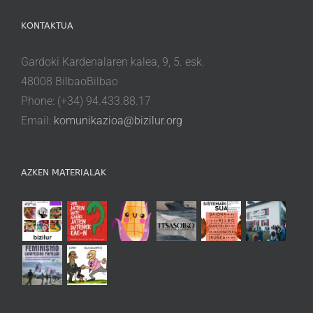
KONTAKTUA
Gardoki Kardenalaren kalea, 9, 5. esk.
48008 BilbaoBilbao
Phone: (+34) 94.433.88.17
Email:
komunikazioa@bizilur.org
AZKEN MATERIALAK