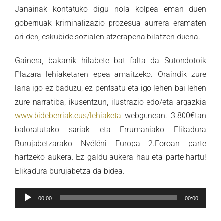
Janainak kontatuko digu nola kolpea eman duen
gobernuak kriminalizazio prozesua aurrera eramaten
ari den, eskubide sozialen atzerapena bilatzen duena.
Gainera, bakarrik hilabete bat falta da Sutondotoik
Plazara lehiaketaren epea amaitzeko. Oraindik zure
lana igo ez baduzu, ez pentsatu eta igo lehen bai lehen
zure narratiba, ikusentzun, ilustrazio edo/eta argazkia
www.bideberriak.eus/lehiaketa
webgunean. 3.800€tan
baloratutako sariak eta Errumaniako Elikadura
Burujabetzarako Nyéléni Europa 2.Foroan parte
hartzeko aukera. Ez galdu aukera hau eta parte hartu!
Elikadura burujabetza da bidea.
Soinu
00:00
00:00
erreproduzigailua