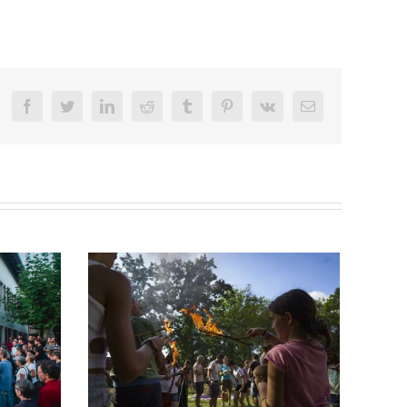
Facebook
Twitter
LinkedIn
Reddit
Tumblr
Pinterest
Vk
Email