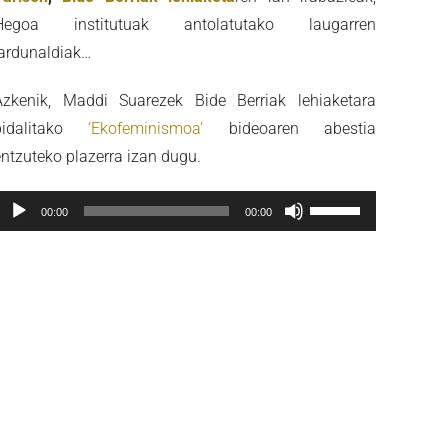
Hegoa institutuak antolatutako laugarren
jardunaldiak…
Azkenik, Maddi Suarezek Bide Berriak lehiaketara
bidalitako
‘Ekofeminismoa’
bideoaren abestia
entzuteko plazerra izan dugu.
Soinu
Erabili
00:00
00:00
rreproduzigailua
gora/behera
gezi-
teklak
bolumena
igotzeko
edo
jaisteko.