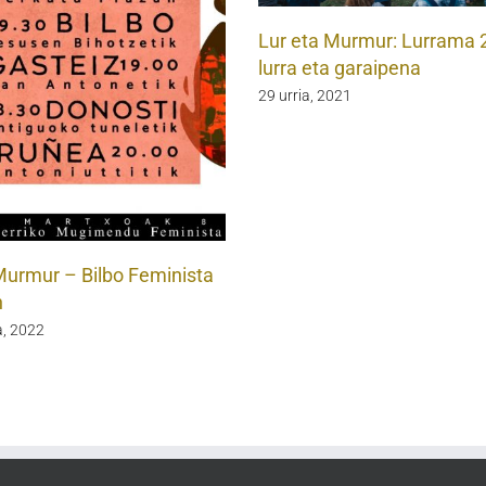
Lur eta Murmur: Lurrama 
lurra eta garaipena
29 urria, 2021
Murmur – Bilbo Feminista
n
, 2022