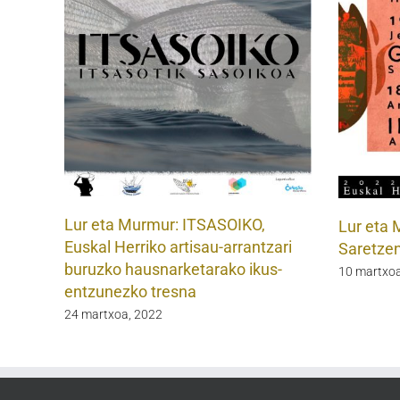
Lur eta Murmur: ITSASOIKO,
Lur eta 
Euskal Herriko artisau-arrantzari
Saretze
buruzko hausnarketarako ikus-
10 martxoa
entzunezko tresna
24 martxoa, 2022