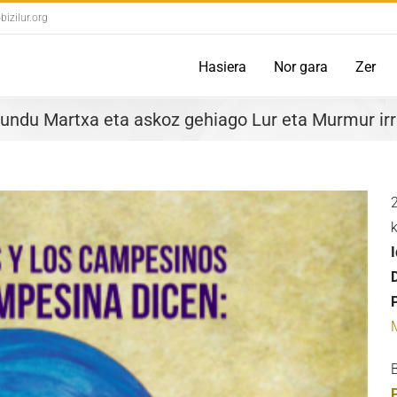
izilur.org
Hasiera
Nor gara
Zer
du Martxa eta askoz gehiago Lur eta Murmur irr