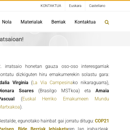
KONTAKTUA
Euskara
Castellano
Nola
Materialak
Berriak
Kontaktua
atsaioan!
2. irratsaio honetan gauza oso-oso interesgarriak
kontatu dizkiguten hiru emakumerekin solastu gara:
Idalia Virginia
(
La Via Campesina
ko nikaraguarra),
Dionara Soares
(Brasilgo MSTkoa) eta
Amaia
Pascual
(
Euskal Herriko Emakumeen Mundu
Martxakoa
).
Bestalde, egunotako hainbat gai jorratu ditugu:
COP21
Parisen
,
Bide Berriak lehiaketa
ren lan irabazleak,