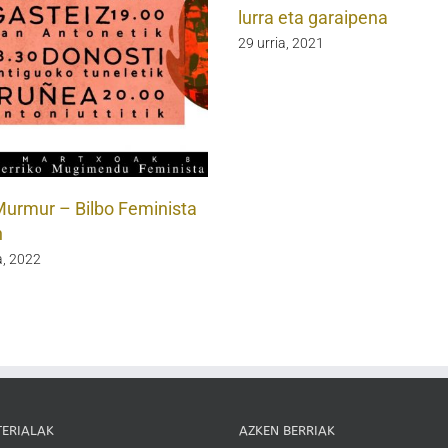
lurra eta garaipena
29 urria, 2021
Murmur – Bilbo Feminista
n
, 2022
TERIALAK
AZKEN BERRIAK