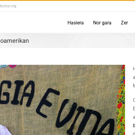
izilur.org
Hasiera
Nor gara
Zer
inoamerikan
H
b