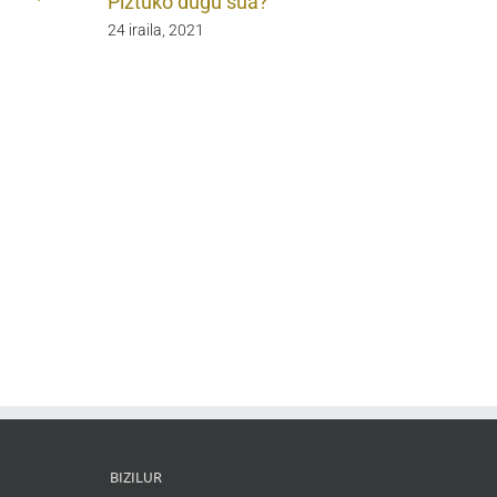
Piztuko dugu sua?
24 iraila, 2021
BIZILUR