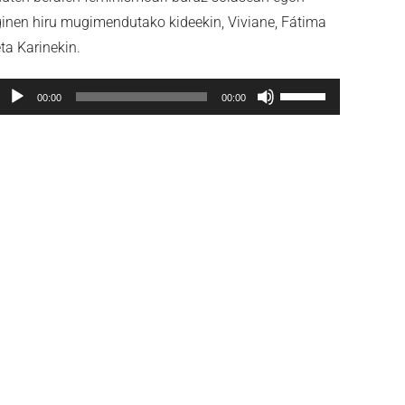
ginen hiru mugimendutako kideekin, Viviane, Fátima
ta Karinekin.
Soinu
Erabili
00:00
00:00
rreproduzigailua
gora/behera
gezi-
teklak
bolumena
igotzeko
edo
jaisteko.