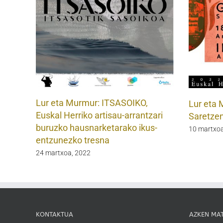
Lur eta Murmur: ITSASOIKO,
Lur eta 
Euskal Herriko artisau-arrantzari
Saretze
buruzko hausnarketarako ikus-
10 martxoa
entzunezko tresna
24 martxoa, 2022
KONTAKTUA
AZKEN MA