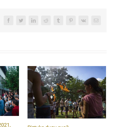
Facebook
Twitter
LinkedIn
Reddit
Tumblr
Pinterest
Vk
Email
2021,