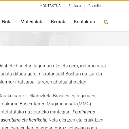
KONTAKTUA
Euskara
Castellano
Nola
Materialak
Berriak
Kontaktua
ilabete hauetan lugorrian utzi eta gero, indarberritua
aurkitu ditugu gure mikrofonoak! Bueltan da Lur eta
Murmur irratsaioa, lurraren ahotsa uhinetan.
Gaurko saioko elkarrizketa Brasilen egin genuen,
Emakume Baserritarren Mugimenduak (MMC)
antolatutako nazioarteko mintegian:
Feminismo
aserritarra eta herrikoia
. Nola ulertzen eta eraikitzen
duten beraien feminismoari buruz solasean egon