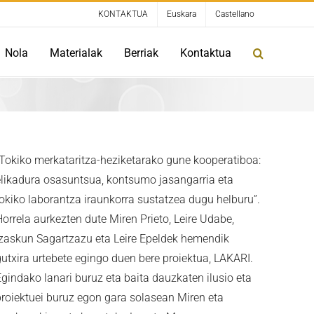
KONTAKTUA
Euskara
Castellano
Nola
Materialak
Berriak
Kontaktua
“Tokiko merkataritza-heziketarako gune kooperatiboa:
elikadura osasuntsua, kontsumo jasangarria eta
tokiko laborantza iraunkorra sustatzea dugu helburu”.
orrela aurkezten dute Miren Prieto, Leire Udabe,
Izaskun Sagartzazu eta Leire Epeldek hemendik
gutxira urtebete egingo duen bere proiektua, LAKARI.
Egindako lanari buruz eta baita dauzkaten ilusio eta
proiektuei buruz egon gara solasean Miren eta