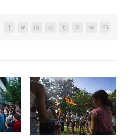
Facebook
Twitter
LinkedIn
Reddit
Tumblr
Pinterest
Vk
Email