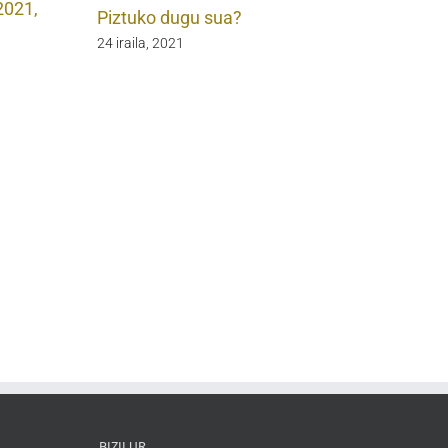
2021,
Piztuko dugu sua?
24 iraila, 2021
BIZILUR