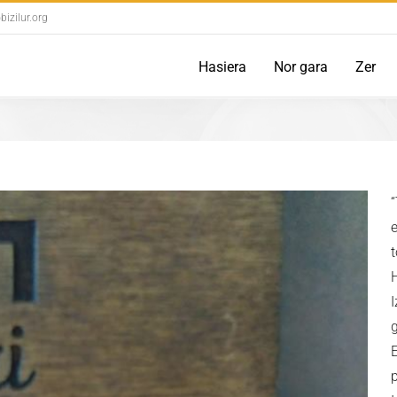
izilur.org
Hasiera
Nor gara
Zer
H