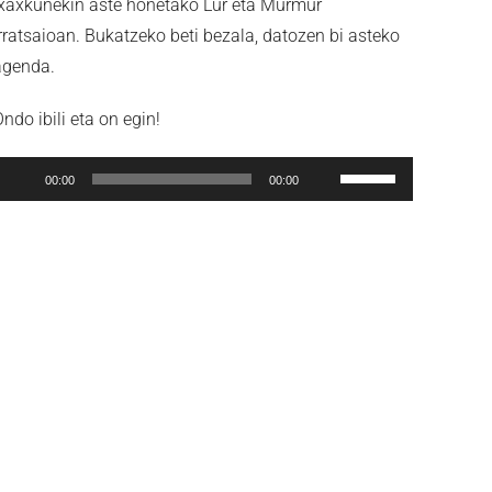
Ixaxkunekin aste honetako Lur eta Murmur
irratsaioan. Bukatzeko beti bezala, datozen bi asteko
agenda.
ndo ibili eta on egin!
Soinu
Erabili
00:00
00:00
rreproduzigailua
gora/behera
gezi-
teklak
bolumena
igotzeko
edo
jaisteko.