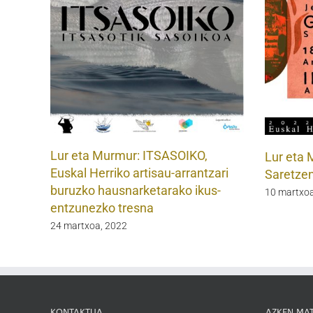
Lur eta Murmur: ITSASOIKO,
Lur eta 
Euskal Herriko artisau-arrantzari
Saretze
buruzko hausnarketarako ikus-
10 martxoa
entzunezko tresna
24 martxoa, 2022
KONTAKTUA
AZKEN MA