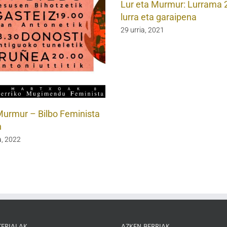
Lur eta Murmur: Lurrama 
lurra eta garaipena
29 urria, 2021
Murmur – Bilbo Feminista
n
, 2022
TERIALAK
AZKEN BERRIAK