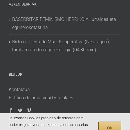
AZKEN BERRIAK
BASERRITAR FEMINISMO HERRIKOIA: lurraldea eta
egunerokotasuna
Bideoa: Tierra de Maíz Kooperativa (Nikaragua),
loratzen ari den agroekologia (04:30 min)
BIZILUR
Kontaktua
Política de privacidad y cookies
Utilizamos Cookies propias y de terceros para
poder mejorar vuestra experiecia como usuarias.
OK