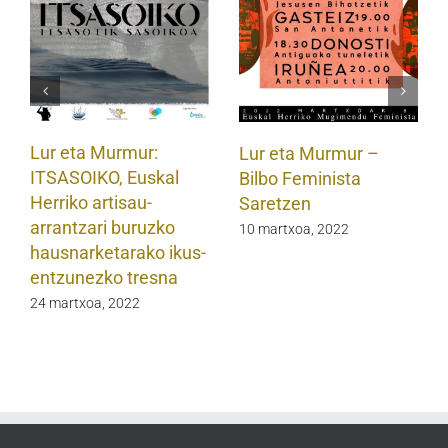
Lur eta Murmur:
Lur eta Murmur –
ITSASOIKO, Euskal
Bilbo Feminista
Herriko artisau-
Saretzen
arrantzari buruzko
10 martxoa, 2022
hausnarketarako ikus-
entzunezko tresna
24 martxoa, 2022