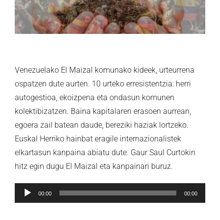
Venezuelako El Maizal komunako kideek, urteurrena
ospatzen dute aurten. 10 urteko erresistentzia: herri
autogestioa, ekoizpena eta ondasun komunen
kolektibizatzen. Baina kapitalaren erasoen aurrean,
egoera zail batean daude, bereziki haziak lortzeko.
Euskal Herriko hainbat eragile internazionalistek
elkartasun kanpaina abiatu dute. Gaur Saul Curtokin
hitz egin dugu El Maizal eta kanpainari buruz.
Soinu
00:00
00:00
erreproduzigailua