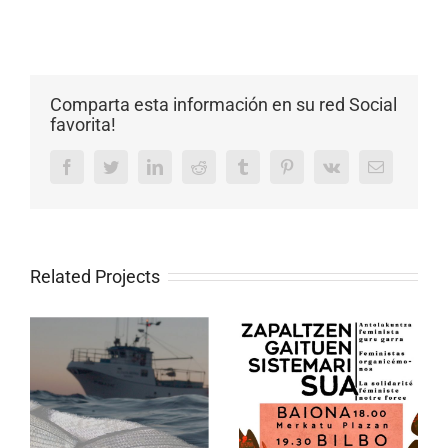
Comparta esta información en su red Social
favorita!
Facebook
Twitter
LinkedIn
Reddit
Tumblr
Pinterest
Vk
Email
Related Projects