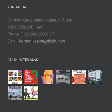
KONTAKTUA
Gardoki Kardenalaren kalea, 9, 5. esk.
48008 BilbaoBilbao
Phone: (+34) 94.433.88.17
Email:
komunikazioa@bizilur.org
AZKEN MATERIALAK