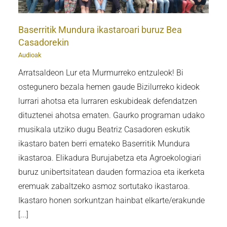
Baserritik Mundura ikastaroari buruz Bea
Casadorekin
Audioak
Arratsaldeon Lur eta Murmurreko entzuleok! Bi
ostegunero bezala hemen gaude Bizilurreko kideok
lurrari ahotsa eta lurraren eskubideak defendatzen
dituztenei ahotsa ematen. Gaurko programan udako
musikala utziko dugu Beatriz Casadoren eskutik
ikastaro baten berri emateko Baserritik Mundura
ikastaroa. Elikadura Burujabetza eta Agroekologiari
buruz unibertsitatean dauden formazioa eta ikerketa
eremuak zabaltzeko asmoz sortutako ikastaroa.
Ikastaro honen sorkuntzan hainbat elkarte/erakunde
[...]