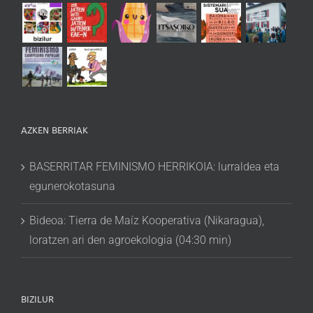
AZKEN BERRIAK
BASERRITAR FEMINISMO HERRIKOIA: lurraldea eta
egunerokotasuna
Bideoa: Tierra de Maíz Kooperativa (Nikaragua),
loratzen ari den agroekologia (04:30 min)
BIZILUR