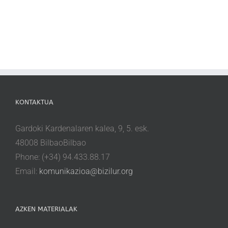
KONTAKTUA
Gardoki Kardenalaren kalea, 9, 5. esk.
48008 BilbaoBilbao
Phone: (+34) 94.433.88.17
Email:
komunikazioa@bizilur.org
AZKEN MATERIALAK