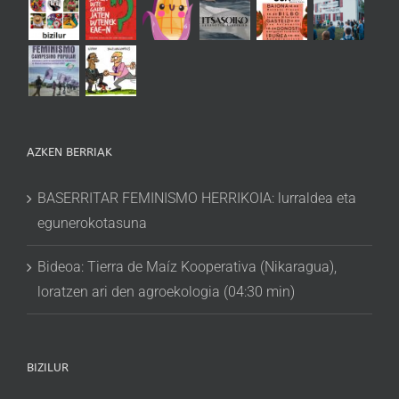
AZKEN BERRIAK
BASERRITAR FEMINISMO HERRIKOIA: lurraldea eta
egunerokotasuna
Bideoa: Tierra de Maíz Kooperativa (Nikaragua),
loratzen ari den agroekologia (04:30 min)
BIZILUR