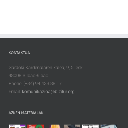
KONTAKTUA
Gardoki Kardenalaren kalea, 9, 5. esk.
48008 BilbaoBilbao
Phone: (+34) 94.433.88.17
Email:
komunikazioa@bizilur.org
AZKEN MATERIALAK