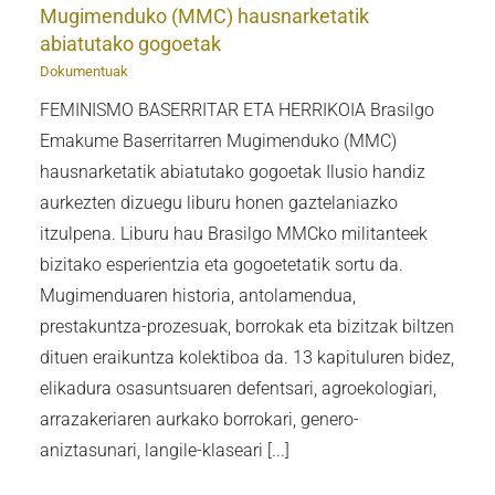
Mugimenduko (MMC) hausnarketatik
abiatutako gogoetak
Dokumentuak
FEMINISMO BASERRITAR ETA HERRIKOIA Brasilgo
Emakume Baserritarren Mugimenduko (MMC)
hausnarketatik abiatutako gogoetak Ilusio handiz
aurkezten dizuegu liburu honen gaztelaniazko
itzulpena. Liburu hau Brasilgo MMCko militanteek
bizitako esperientzia eta gogoetetatik sortu da.
Mugimenduaren historia, antolamendua,
prestakuntza-prozesuak, borrokak eta bizitzak biltzen
dituen eraikuntza kolektiboa da. 13 kapituluren bidez,
elikadura osasuntsuaren defentsari, agroekologiari,
arrazakeriaren aurkako borrokari, genero-
aniztasunari, langile-klaseari [...]