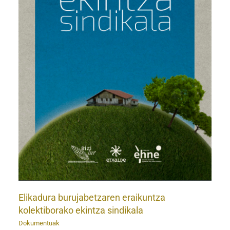
Elikadura burujabetzaren eraikuntza
kolektiborako ekintza sindikala
Dokumentuak