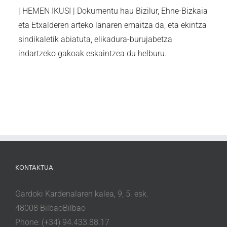
| HEMEN IKUSI | Dokumentu hau Bizilur, Ehne-Bizkaia
eta Etxalderen arteko lanaren emaitza da, eta ekintza
sindikaletik abiatuta, elikadura-burujabetza
indartzeko gakoak eskaintzea du helburu.
KONTAKTUA
Gardoki Kardenalaren kalea, 9, 5. esk.
48008 BilbaoBilbao
Phone: (+34) 94.433.88.17