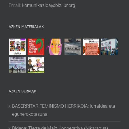
Email:
komunikazioa@bizilur.org
AZKEN MATERIALAK
AZKEN BERRIAK
BASERRITAR FEMINISMO HERRIKOIA: lurraldea eta
egunerokotasuna
Bideoa: Tierra de Maíz Kooperativa (Nikaragua),