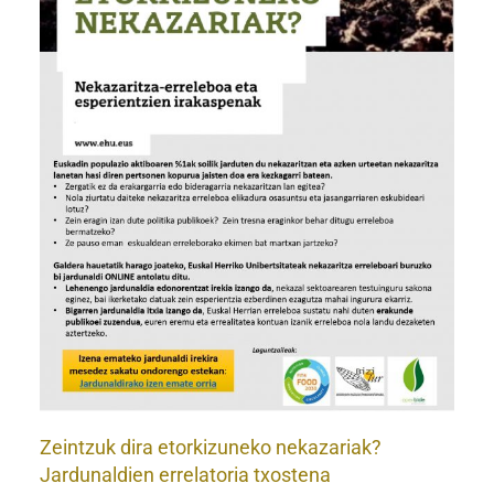
?
Zeintzuk dira etorkizuneko nekazariak?
Jardunaldien errelatoria txostena