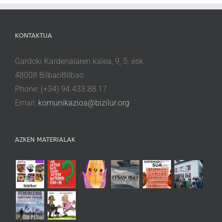
KONTAKTUA
Gardoki Kardenalaren kalea, 9, 5. esk.
48008 BilbaoBilbao
Phone: (+34) 94.433.88.17
Email:
komunikazioa@bizilur.org
AZKEN MATERIALAK