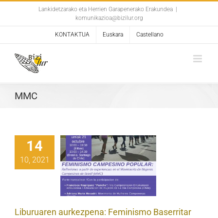
Skip
Lankidetzarako eta Herrien Garapenerako Erakundea
|
komunikazioa@bizilur.org
to
content
KONTAKTUA
Euskara
Castellano
MMC
14
buruaren
10, 2021
rkezpena:
eminismo
erritar eta
ikoa (MMC)
Liburuaren aurkezpena: Feminismo Baserritar