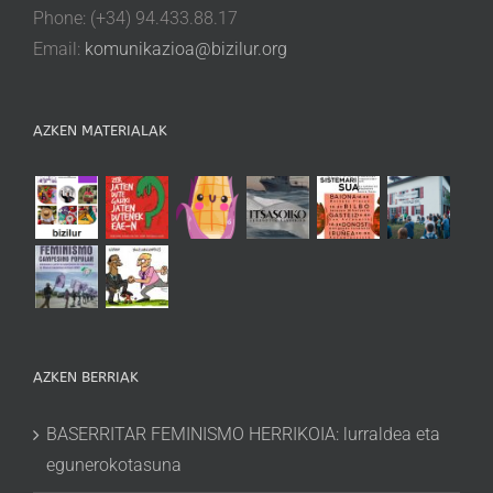
Phone: (+34) 94.433.88.17
Email:
komunikazioa@bizilur.org
AZKEN MATERIALAK
AZKEN BERRIAK
BASERRITAR FEMINISMO HERRIKOIA: lurraldea eta
egunerokotasuna