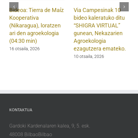
Bideoa: Tierra de Maíz
Via Campesinak 10
Kooperativa
bideo kaleratuko ditu
(Nikaragua), loratzen
“SHIGRA VIRTUAL”
ari den agroekologia
gunean, Nekazarien
(04:30 min)
Agroekologia
ezagutzera emateko.
16 otsaila, 2026
10 otsaila, 2026
KONTAKTUA
Gardoki Kardenalaren kalea, 9, 5. esk.
48008 BilbaoBilbao