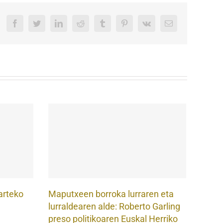
Facebook
Twitter
LinkedIn
Reddit
Tumblr
Pinterest
Vk
Email
arteko
Maputxeen borroka lurraren eta
lurraldearen alde: Roberto Garling
preso politikoaren Euskal Herriko