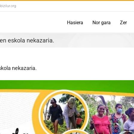
izilur.org
Hasiera
Nor gara
Zer
n eskola nekazaria.
kola nekazaria.