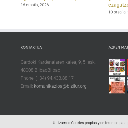
ezagutz
16 otsaila, 2026
10 otsaila,
KONTAKTUA
AZKEN MA
Gardoki Kardenalaren kalea, 9, 5. esk.
48008 BilbaoBilbao
Phone: (+34) 94.433.88.17
Email:
komunikazioa@bizilur.org
Utilizamos Cookies propias y de terceros para