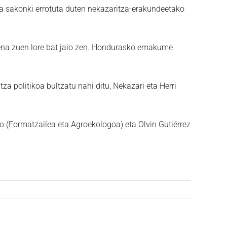
ala sakonki errotuta duten nekazaritza-erakundeetako
ena zuen lore bat jaio zen. Hondurasko emakume
 politikoa bultzatu nahi ditu, Nekazari eta Herri
 (Formatzailea eta Agroekologoa) eta Olvin Gutiérrez