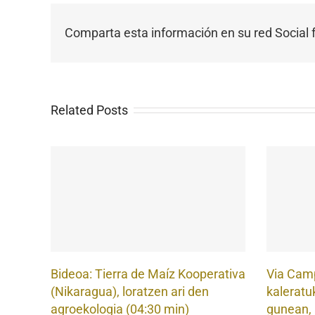
Comparta esta información en su red Social f
Related Posts
Bideoa: Tierra de Maíz Kooperativa
Via Cam
(Nikaragua), loratzen ari den
kaleratu
agroekologia (04:30 min)
gunean,