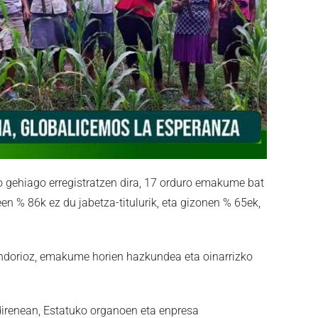
 gehiago erregistratzen dira, 17 orduro emakume bat
% 86k ez du jabetza-titulurik, eta gizonen % 65ek,
ndorioz, emakume horien hazkundea eta oinarrizko
irenean, Estatuko organoen eta enpresa