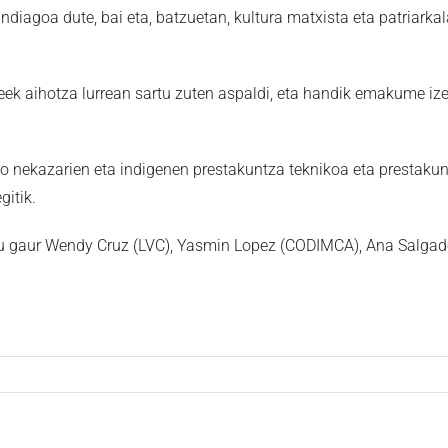
andiagoa dute, bai eta, batzuetan, kultura matxista eta patriark
ek aihotza lurrean sartu zuten aspaldi, eta handik emakume iz
 nekazarien eta indigenen prestakuntza teknikoa eta prestakuntza
itik.
u gaur Wendy Cruz (LVC), Yasmin Lopez (CODIMCA), Ana Salgado