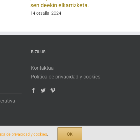
senideekin elkarrizketa.
14 otsaila, 2024
BIZILUR
Kontaktua
Política de privacidad y cookies
erativa
n
OK
tica de privacidad y cookies
.