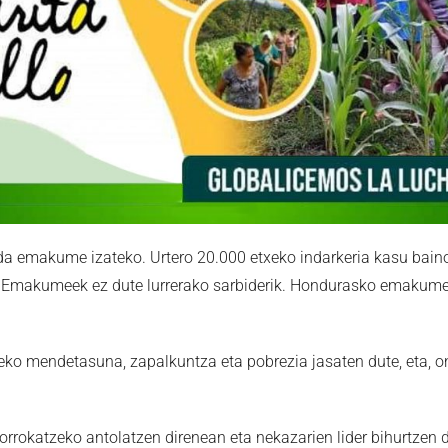
a emakume izateko. Urtero 20.000 etxeko indarkeria kasu baino
Emakumeek ez dute lurrerako sarbiderik. Hondurasko emakumeen 
o mendetasuna, zapalkuntza eta pobrezia jasaten dute, eta, o
okatzeko antolatzen direnean eta nekazarien lider bihurtzen d