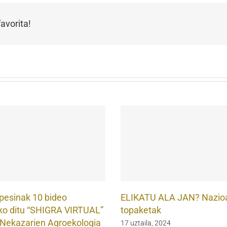
avorita!
pesinak 10 bideo
ELIKATU ALA JAN? Nazio
ko ditu “SHIGRA VIRTUAL”
topaketak
 Nekazarien Agroekologia
17 uztaila, 2024