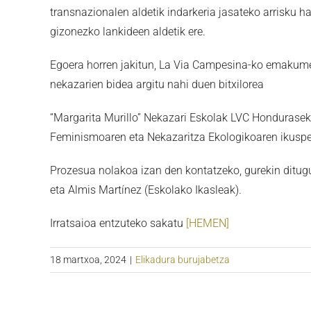
transnazionalen aldetik indarkeria jasateko arrisku h
gizonezko lankideen aldetik ere.
Egoera horren jakitun, La Via Campesina-ko emakume
nekazarien bidea argitu nahi duen bitxilorea
“Margarita Murillo” Nekazari Eskolak LVC Honduraseko
Feminismoaren eta Nekazaritza Ekologikoaren ikuspeg
Prozesua nolakoa izan den kontatzeko, gurekin ditug
eta Almis Martínez (Eskolako Ikasleak).
Irratsaioa entzuteko sakatu
[HEMEN]
18 martxoa, 2024
|
Elikadura burujabetza