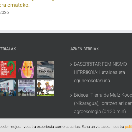
era emateko.
 2026
TERIALAK
AZKEN BERRIAK
BASERRITAR FEMINISMO
HERRIKOIA: lurraldea eta
egunerokotasuna
Bideoa: Tierra de Maíz Koop
(Nikaragua), loratzen ari de
agroekologia (04:30 min)
 poder mejorar vuestra experiecia como usuarias. Echa un vistazo a nuestra
polí