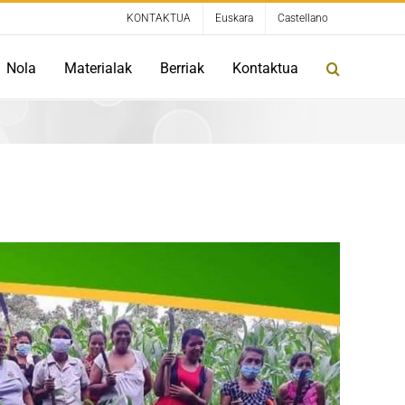
KONTAKTUA
Euskara
Castellano
Nola
Materialak
Berriak
Kontaktua