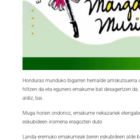
Honduras munduko bigarren herrialde arriskutsuena d
hiltzen da eta egunero emakume bat desagertzen da. 
aldiz, bai.
Muga horien ondorioz, emakume nekazariek etengabek
eskubideen irismena eragozten dute.
Landa-eremuko emakumeak beren eskubideen alde borr