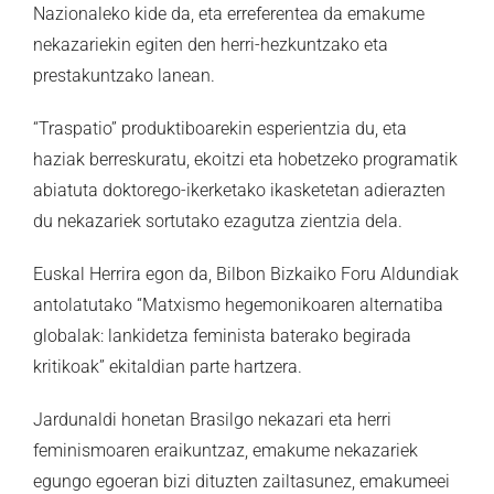
Nazionaleko kide da, eta erreferentea da emakume
nekazariekin egiten den herri-hezkuntzako eta
prestakuntzako lanean.
“Traspatio” produktiboarekin esperientzia du, eta
haziak berreskuratu, ekoitzi eta hobetzeko programatik
abiatuta doktorego-ikerketako ikasketetan adierazten
du nekazariek sortutako ezagutza zientzia dela.
Euskal Herrira egon da, Bilbon Bizkaiko Foru Aldundiak
antolatutako “Matxismo hegemonikoaren alternatiba
globalak: lankidetza feminista baterako begirada
kritikoak” ekitaldian parte hartzera.
Jardunaldi honetan Brasilgo nekazari eta herri
feminismoaren eraikuntzaz, emakume nekazariek
egungo egoeran bizi dituzten zailtasunez, emakumeei