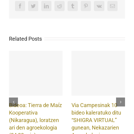
Facebook
Twitter
LinkedIn
Reddit
Tumblr
Pinterest
Vk
Email
Related Posts
Bideoa: Tierra de Maíz
Via Campesinak 10
Kooperativa
bideo kaleratuko ditu
(Nikaragua), loratzen
“SHIGRA VIRTUAL”
ari den agroekologia
gunean, Nekazarien