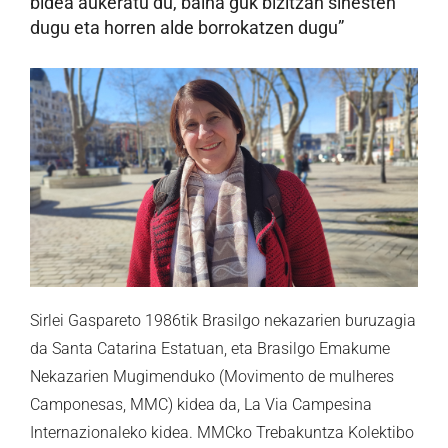
bidea aukeratu du, baina guk bizitzan sinesten
dugu eta horren alde borrokatzen dugu”
Sirlei Gaspareto 1986tik Brasilgo nekazarien buruzagia
da Santa Catarina Estatuan, eta Brasilgo Emakume
Nekazarien Mugimenduko (Movimento de mulheres
Camponesas, MMC) kidea da, La Via Campesina
Internazionaleko kidea. MMCko Trebakuntza Kolektibo