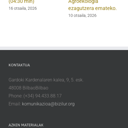
(04:30 min)
Agroekologia
ezagutzera emateko.
16 otsaila, 2026
10 otsaila, 2026
KONTAKTUA
Gardoki Kardenalaren kalea, 9, 5. esk.
48008 BilbaoBilbao
Phone: (+34) 94.433.88.17
Email:
komunikazioa@bizilur.org
AZKEN MATERIALAK