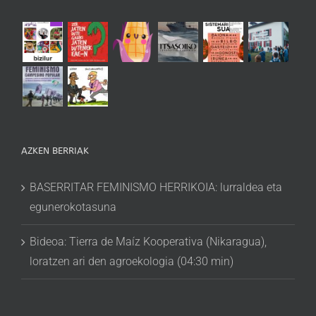
AZKEN BERRIAK
BASERRITAR FEMINISMO HERRIKOIA: lurraldea eta
egunerokotasuna
Bideoa: Tierra de Maíz Kooperativa (Nikaragua),
loratzen ari den agroekologia (04:30 min)