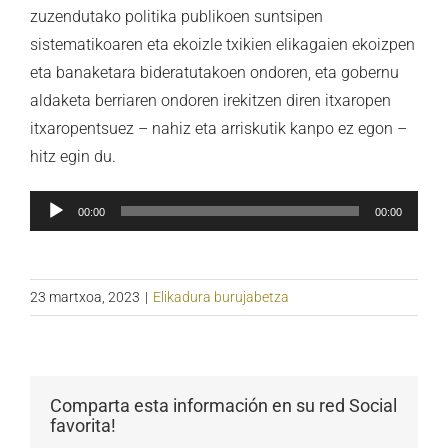
zuzendutako politika publikoen suntsipen
sistematikoaren eta ekoizle txikien elikagaien ekoizpen
eta banaketara bideratutakoen ondoren, eta gobernu
aldaketa berriaren ondoren irekitzen diren itxaropen
itxaropentsuez – nahiz eta arriskutik kanpo ez egon –
hitz egin du.
Soinu
00:00
00:00
erreproduzigailua
23 martxoa, 2023
|
Elikadura burujabetza
Comparta esta información en su red Social
favorita!