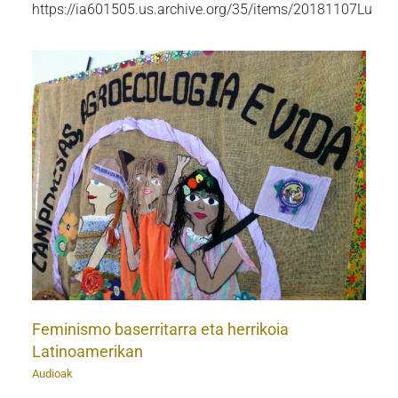
https://ia601505.us.archive.org/35/items/20181107Lur
Feminismo baserritarra eta herrikoia
Latinoamerikan
Audioak