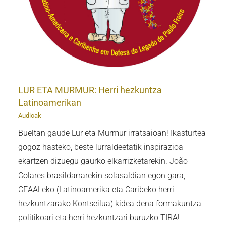
LUR ETA MURMUR: Herri hezkuntza
Latinoamerikan
Audioak
Bueltan gaude Lur eta Murmur irratsaioan! Ikasturtea
gogoz hasteko, beste lurraldeetatik inspirazioa
ekartzen dizuegu gaurko elkarrizketarekin. João
Colares brasildarrarekin solasaldian egon gara,
CEAALeko (Latinoamerika eta Caribeko herri
hezkuntzarako Kontseilua) kidea dena formakuntza
politikoari eta herri hezkuntzari buruzko TIRA!