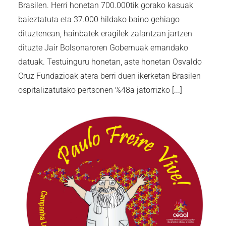
Brasilen. Herri honetan 700.000tik gorako kasuak
baieztatuta eta 37.000 hildako baino gehiago
dituztenean, hainbatek eragilek zalantzan jartzen
dituzte Jair Bolsonaroren Gobernuak emandako
datuak. Testuinguru honetan, aste honetan Osvaldo
Cruz Fundazioak atera berri duen ikerketan Brasilen
ospitalizatutako pertsonen %48a jatorrizko [...]