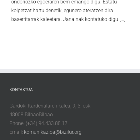
ondoriozko egoeraren berri emango digu. Estatu
kolpetzat hartu denetik, egunero ateratzen dira
baserritarrak kaleetara. Janainak kontatuko digu [...]
KONTAKTUA
Gardoki Kardenalaren kalea, 9, 5. esk.
48008 BilbaoBilbao
Phone: (+34) 94.433.88.17
Email:
komunikazioa@bizilur.org