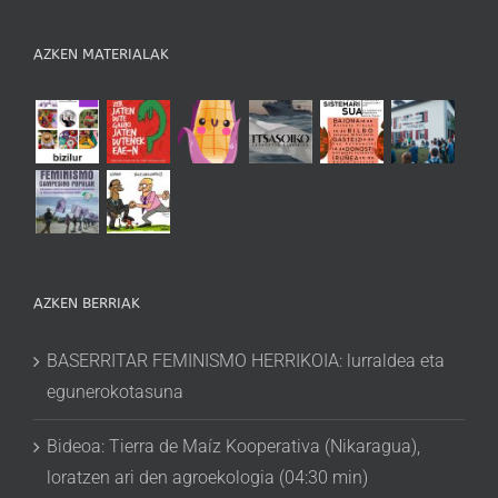
AZKEN MATERIALAK
AZKEN BERRIAK
BASERRITAR FEMINISMO HERRIKOIA: lurraldea eta
egunerokotasuna
Bideoa: Tierra de Maíz Kooperativa (Nikaragua),
loratzen ari den agroekologia (04:30 min)