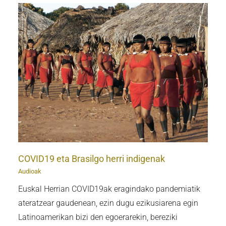
COVID19 eta Brasilgo herri indigenak
Audioak
Euskal Herrian COVID19ak eragindako pandemiatik
ateratzear gaudenean, ezin dugu ezikusiarena egin
Latinoamerikan bizi den egoerarekin, bereziki