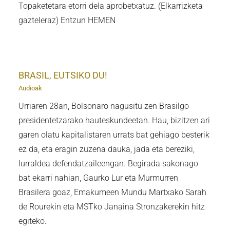
Topaketetara etorri dela aprobetxatuz. (Elkarrizketa
gazteleraz) Entzun HEMEN
BRASIL, EUTSIKO DU!
Audioak
Urriaren 28an, Bolsonaro nagusitu zen Brasilgo
presidentetzarako hauteskundeetan. Hau, bizitzen ari
garen olatu kapitalistaren urrats bat gehiago besterik
ez da, eta eragin zuzena dauka, jada eta bereziki,
lurraldea defendatzaileengan. Begirada sakonago
bat ekarri nahian, Gaurko Lur eta Murmurren
Brasilera goaz, Emakumeen Mundu Martxako Sarah
de Rourekin eta MSTko Janaina Stronzakerekin hitz
egiteko.