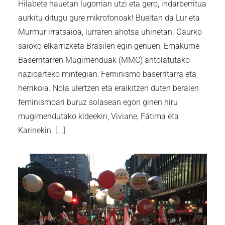
Hilabete hauetan lugorrian utzi eta gero, indarberritua
aurkitu ditugu gure mikrofonoak! Bueltan da Lur eta
Murmur irratsaioa, lurraren ahotsa uhinetan. Gaurko
saioko elkarrizketa Brasilen egin genuen, Emakume
Baserritarren Mugimenduak (MMC) antolatutako
nazioarteko mintegian: Feminismo baserritarra eta
herrikoia. Nola ulertzen eta eraikitzen duten beraien
feminismoari buruz solasean egon ginen hiru
mugimendutako kideekin, Viviane, Fátima eta
Karinekin. [...]