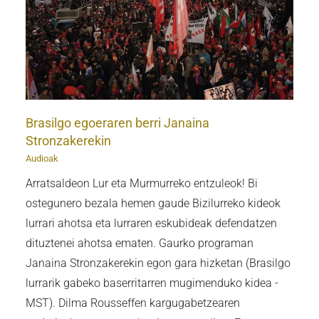
Brasilgo egoeraren berri Janaina
Stronzakerekin
Audioak
Arratsaldeon Lur eta Murmurreko entzuleok! Bi
ostegunero bezala hemen gaude Bizilurreko kideok
lurrari ahotsa eta lurraren eskubideak defendatzen
dituztenei ahotsa ematen. Gaurko programan
Janaina Stronzakerekin egon gara hizketan (Brasilgo
lurrarik gabeko baserritarren mugimenduko kidea -
MST). Dilma Rousseffen kargugabetzearen