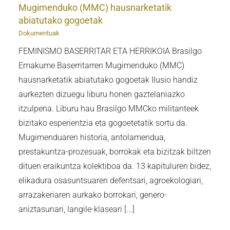
Mugimenduko (MMC) hausnarketatik
abiatutako gogoetak
Dokumentuak
FEMINISMO BASERRITAR ETA HERRIKOIA Brasilgo
Emakume Baserritarren Mugimenduko (MMC)
hausnarketatik abiatutako gogoetak Ilusio handiz
aurkezten dizuegu liburu honen gaztelaniazko
itzulpena. Liburu hau Brasilgo MMCko militanteek
bizitako esperientzia eta gogoetetatik sortu da.
Mugimenduaren historia, antolamendua,
prestakuntza-prozesuak, borrokak eta bizitzak biltzen
dituen eraikuntza kolektiboa da. 13 kapituluren bidez,
elikadura osasuntsuaren defentsari, agroekologiari,
arrazakeriaren aurkako borrokari, genero-
aniztasunari, langile-klaseari [...]