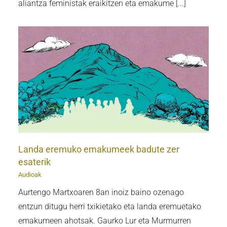
aliantza feministak eraikitzen eta emakume [...]
r
Landa eremuko emakumeek badute zer
esaterik
Audioak
Aurtengo Martxoaren 8an inoiz baino ozenago
entzun ditugu herri txikietako eta landa eremuetako
emakumeen ahotsak. Gaurko Lur eta Murmurren