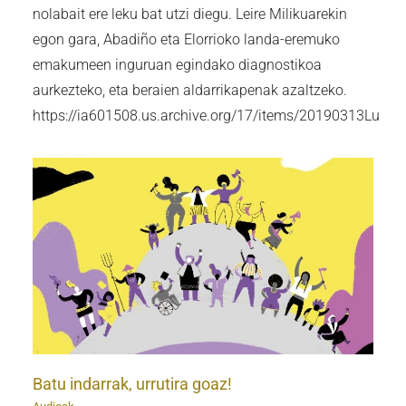
nolabait ere leku bat utzi diegu. Leire Milikuarekin
egon gara, Abadiño eta Elorrioko landa-eremuko
emakumeen inguruan egindako diagnostikoa
aurkezteko, eta beraien aldarrikapenak azaltzeko.
https://ia601508.us.archive.org/17/items/20190313Lur
Batu indarrak, urrutira goaz!