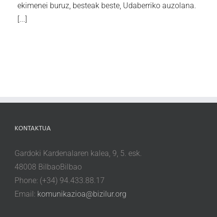
ekimenei buruz, besteak beste, Udaberriko auzolana.
[...]
KONTAKTUA
Gardoki Kardenalaren kalea, 9, 5. esk.
48008 BilbaoBilbao
Phone: (+34) 94.433.88.17
Email:
komunikazioa@bizilur.org