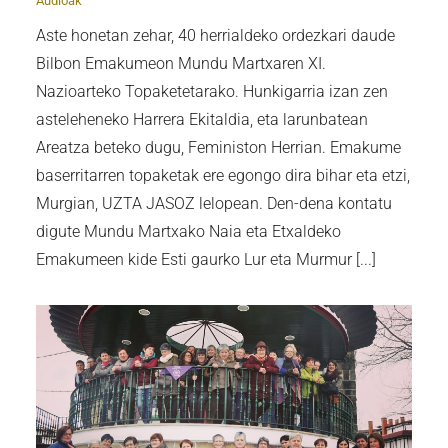
Audioak
Aste honetan zehar, 40 herrialdeko ordezkari daude
Bilbon Emakumeon Mundu Martxaren XI.
Nazioarteko Topaketetarako. Hunkigarria izan zen
asteleheneko Harrera Ekitaldia, eta larunbatean
Areatza beteko dugu, Feministon Herrian. Emakume
baserritarren topaketak ere egongo dira bihar eta etzi,
Murgian, UZTA JASOZ lelopean. Den-dena kontatu
digute Mundu Martxako Naia eta Etxaldeko
Emakumeen kide Esti gaurko Lur eta Murmur [...]