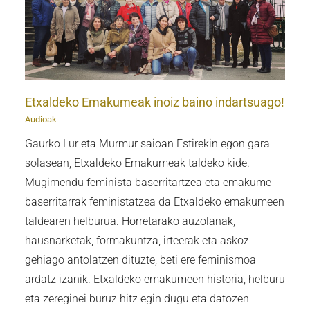
Etxaldeko Emakumeak inoiz baino indartsuago!
Audioak
Gaurko Lur eta Murmur saioan Estirekin egon gara
solasean, Etxaldeko Emakumeak taldeko kide.
Mugimendu feminista baserritartzea eta emakume
baserritarrak feministatzea da Etxaldeko emakumeen
taldearen helburua. Horretarako auzolanak,
hausnarketak, formakuntza, irteerak eta askoz
gehiago antolatzen dituzte, beti ere feminismoa
ardatz izanik. Etxaldeko emakumeen historia, helburu
eta zereginei buruz hitz egin dugu eta datozen