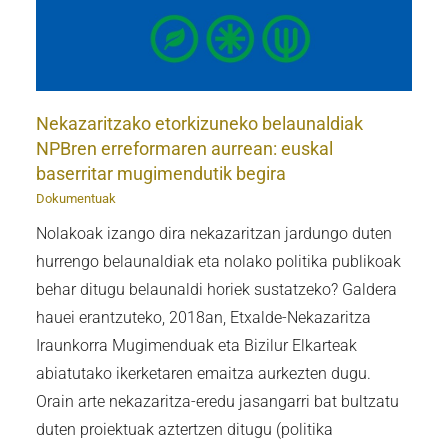
Nekazaritzako etorkizuneko belaunaldiak
NPBren erreformaren aurrean: euskal
baserritar mugimendutik begira
Dokumentuak
Nolakoak izango dira nekazaritzan jardungo duten
hurrengo belaunaldiak eta nolako politika publikoak
behar ditugu belaunaldi horiek sustatzeko? Galdera
hauei erantzuteko, 2018an, Etxalde-Nekazaritza
Iraunkorra Mugimenduak eta Bizilur Elkarteak
abiatutako ikerketaren emaitza aurkezten dugu.
Orain arte nekazaritza-eredu jasangarri bat bultzatu
duten proiektuak aztertzen ditugu (politika