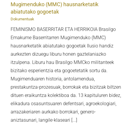
Mugimenduko (MMC) hausnarketatik
abiatutako gogoetak
Dokumentuak
FEMINISMO BASERRITAR ETA HERRIKOIA Brasilgo
Emakume Baserritarren Mugimenduko (MMC)
hausnarketatik abiatutako gogoetak Ilusio handiz
aurkezten dizuegu liburu honen gaztelaniazko
itzulpena. Liburu hau Brasilgo MMCko militanteek
bizitako esperientzia eta gogoetetatik sortu da.
Mugimenduaren historia, antolamendua,
prestakuntza-prozesuak, borrokak eta bizitzak biltzen
dituen eraikuntza kolektiboa da. 13 kapituluren bidez,
elikadura osasuntsuaren defentsari, agroekologiari,
arrazakeriaren aurkako borrokari, genero-
aniztasunari, langile-klaseari [...]