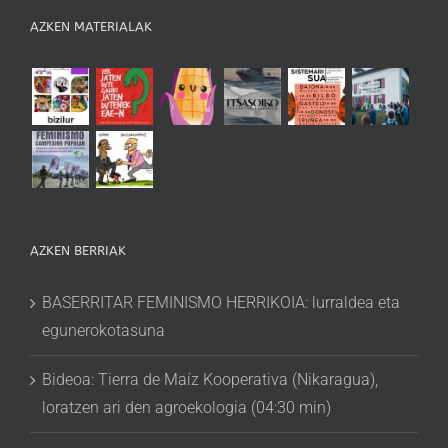
AZKEN MATERIALAK
AZKEN BERRIAK
BASERRITAR FEMINISMO HERRIKOIA: lurraldea eta
egunerokotasuna
Bideoa: Tierra de Maíz Kooperativa (Nikaragua),
loratzen ari den agroekologia (04:30 min)