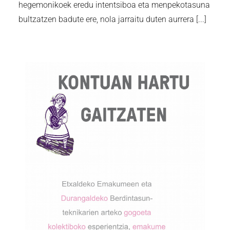
hegemonikoek eredu intentsiboa eta menpekotasuna
bultzatzen badute ere, nola jarraitu duten aurrera [...]