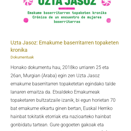
Uzta Jasoz: Emakume baserritarren topaketen
kronika
Dokumentuak
Honako dokumentu hau, 2018ko urriaren 25 eta
26an, Murgian (Araba) egin zen Uzta Jasoz
emakume baserritarren topaketetan egindako talde
lanaren emaitza da. Etxaldeko Emakumeak
topaketaren bultzatzaile izanik, bi egun horietan 70
bat emakume elkartu ginen bertan, Euskal Herriko
hainbat tokitatik etorriak eta nazioarteko hainbat
gonbidatu tartean. Gure gogoeten gakoak eta