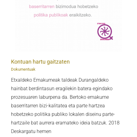
Kontuan hartu gaitzaten
Dokumentuak
Etxaldeko Emakumeak taldeak Durangaldeko
hainbat berdintasun eragilekin batera egindako
prozesuaren laburpena da. Bertoko emakume
baserritarren bizi-kalitatea eta parte hartzea
hobetzeko politika publiko lokalen diseinu parte-
hartzaile bat aurrera eramateko ideia batzuk. 2018
Deskargatu hemen