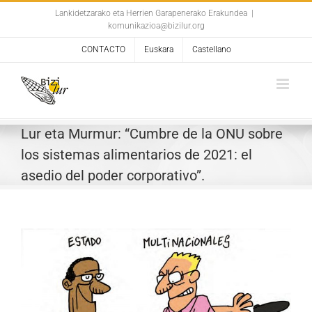
Skip
Lankidetzarako eta Herrien Garapenerako Erakundea
|
komunikazioa@bizilur.org
to
content
CONTACTO
Euskara
Castellano
Lur eta Murmur: “Cumbre de la ONU sobre
los sistemas alimentarios de 2021: el
asedio del poder corporativo”.
View
Larger
Image