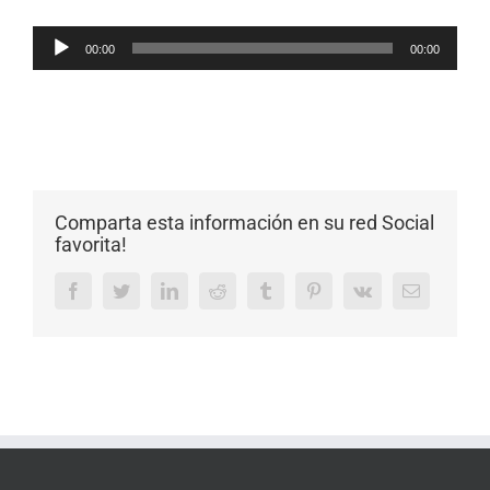
Reproductor
00:00
00:00
de
audio
Comparta esta información en su red Social
favorita!
Facebook
Twitter
LinkedIn
Reddit
Tumblr
Pinterest
Vk
Email