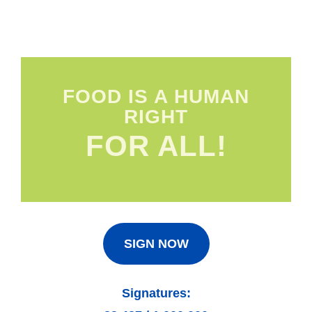
FOOD IS A HUMAN
RIGHT
FOR ALL!
SIGN NOW
Signatures: