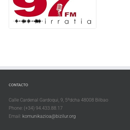
CONTACTO
Calle Cardenal Gardoqui, 9, 5ºdcha 48008 Bilbao
Phone: (+34) 94.433.88.17
Email:
komunikazioa@bizilur.org