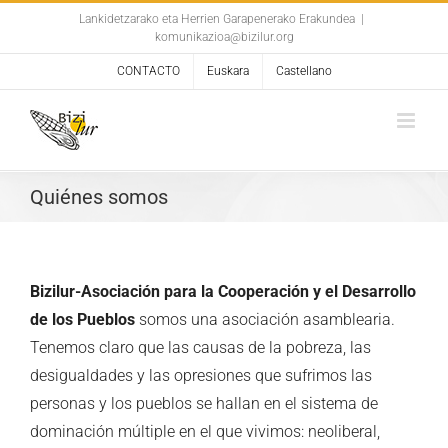
Skip
Lankidetzarako eta Herrien Garapenerako Erakundea
|
komunikazioa@bizilur.org
to
content
CONTACTO
Euskara
Castellano
Quiénes somos
Bizilur-Asociación para la Cooperación y el Desarrollo
de los Pueblos
somos una asociación asamblearia.
Tenemos claro que las causas de la pobreza, las
desigualdades y las opresiones que sufrimos las
personas y los pueblos se hallan en el sistema de
dominación múltiple en el que vivimos: neoliberal,