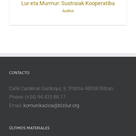
Lur eta Murmur: Sustraiak Kooperatiba
Audios
CONTACTO
Calle Cardenal Gardoqui, 9, 5ºdcha 48008 Bilbao
Phone: (+34) 94.433.88.17
Email:
komunikazioa@bizilur.org
ÚLTIMOS MATERIALES