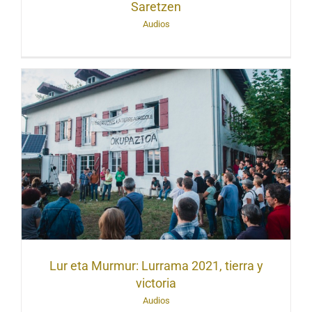
Saretzen
Audios
Lur eta Murmur: Lurrama 2021, tierra y
victoria
Audios