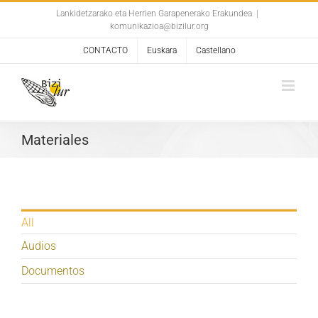
Skip
Lankidetzarako eta Herrien Garapenerako Erakundea
|
komunikazioa@bizilur.org
to
content
CONTACTO
Euskara
Castellano
Materiales
All
Audios
Documentos