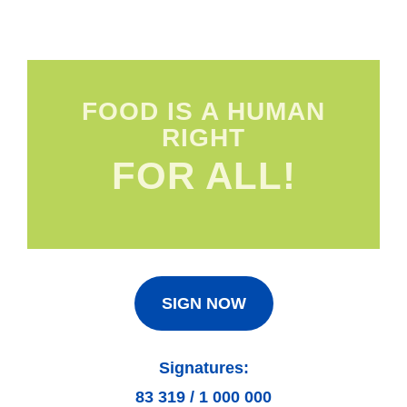
FOOD IS A HUMAN
RIGHT
FOR ALL!
SIGN NOW
Signatures:
83 319
/
1 000 000