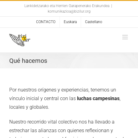
Skip
Lankidetzarako eta Herrien Garapenerako Erakundea
|
komunikazioa@bizilur.org
to
content
CONTACTO
Euskara
Castellano
Qué hacemos
Por nuestros orígenes y experiencias, tenemos un
vínculo inicial y central con las
luchas campesinas
,
locales y globales.
Nuestro recorrido vital colectivo nos ha llevado a
estrechar las alianzas con quienes reflexionan y