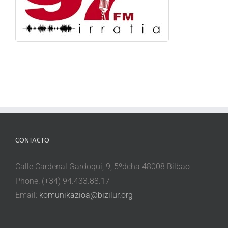
CONTACTO
Calle Cardenal Gardoqui, 9, 5ºdcha 48008 Bilbao
Phone: (+34) 94.433.88.17
Email:
komunikazioa@bizilur.org